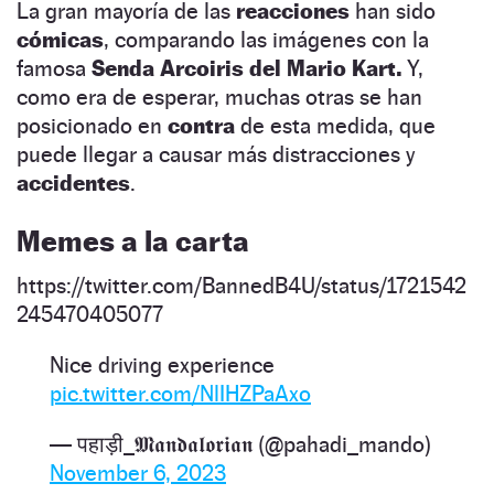
La gran mayoría de las
reacciones
han sido
cómicas
, comparando las imágenes con la
famosa
Senda Arcoiris del Mario Kart.
Y,
como era de esperar, muchas otras se han
posicionado en
contra
de esta medida, que
puede llegar a causar más distracciones y
accidentes
.
Memes a la carta
https://twitter.com/BannedB4U/status/1721542
245470405077
Nice driving experience
pic.twitter.com/NlIHZPaAxo
— पहाड़ी_𝕸𝖆𝖓𝖉𝖆𝖑𝖔𝖗𝖎𝖆𝖓 (@pahadi_mando)
November 6, 2023