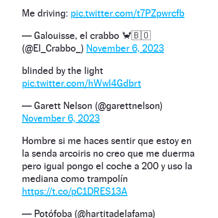
Me driving:
pic.twitter.com/t7PZpwrcfb
— Galouisse, el crabbo 🦀🇧🇴
(@El_Crabbo_)
November 6, 2023
blinded by the light
pic.twitter.com/hWwI4Gdbrt
— Garett Nelson (@garettnelson)
November 6, 2023
Hombre si me haces sentir que estoy en
la senda arcoiris no creo que me duerma
pero igual pongo el coche a 200 y uso la
mediana como trampolín
https://t.co/pC1DRES13A
— Potófoba (@hartitadelafama)