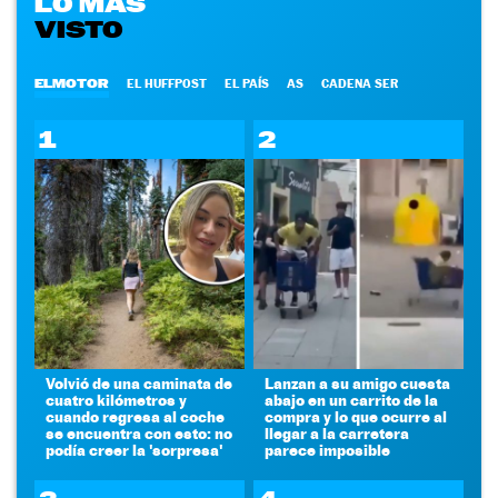
LO MÁS
VISTO
ELMOTOR
EL HUFFPOST
EL PAÍS
AS
CADENA SER
1
2
Volvió de una caminata de
Lanzan a su amigo cuesta
cuatro kilómetros y
abajo en un carrito de la
cuando regresa al coche
compra y lo que ocurre al
se encuentra con esto: no
llegar a la carretera
podía creer la 'sorpresa'
parece imposible