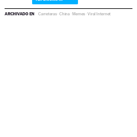
ARCHIVADO EN
Carreteras
·
China
·
Memes
·
Viral Internet