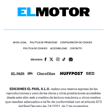
AVISO LEGAL
POLÍTICA DE PRIVACIDAD
CONFIGURACIÓN DE COOKIES
POLÍTICA DE COOKIES
ACCESIBILIDAD
CONTACTO
SÍGUENOS:
EDICIONES EL PAIS, S.L.U.
realiza una reserva expresa de las
reproducciones y usos de las obras y otras prestaciones accesibles
desde este sitio web a medios de lectura mecánica u otros medios
que resulten adecuados a tal fin de conformidad con el artículo 67.3
del Real Decreto-ley 24/2021, de 2 de noviembre.