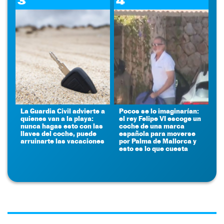
3
4
La Guardia Civil advierte a
Pocos se lo imaginarían:
quienes van a la playa:
el rey Felipe VI escoge un
nunca hagas esto con las
coche de una marca
llaves del coche, puede
española para moverse
arruinarte las vacaciones
por Palma de Mallorca y
esto es lo que cuesta