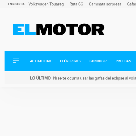
Volkswagen Touareg
Ruta 66
Caminata sorpresa
Gafa
ES NOTICIA:
ACTUALIDAD
ELÉCTRICOS
CONDUCIR
ACTUALIDAD
ELÉCTRICOS
CONDUCIR
PRUEBAS
PRUEBAS
Saltar
VIRALES
LO ÚLTIMO
Ni se te ocurra usar las gafas del eclipse al v
al
PODCAST
LO ÚLTIMO
Ni se te ocurra usar las gafas del eclipse al volant
contenido
MOTOS
TECNOLOGÍA
SUPERCOCHES
MOTORTV
PREMIOS
SERVICIOS