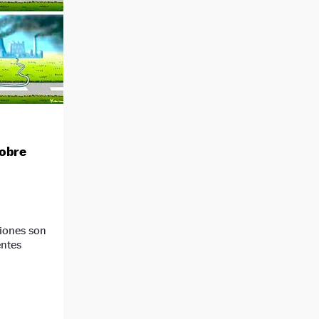
obre
siones son
entes