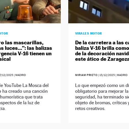
OTOR
VIRALES MOTOR
o las mascarillas,
De la carretera a las c
as luces…”: las balizas
baliza V-16 brilla com
gencia V-16 tienen un
de la decoración navi
sical
este ático de Zaragoz
7/12/2025
| MADRID
MIRIAM PRIETO
|
15/12/2025
| MADRID
 de YouTube La Mosca del
Lo que empezó como un di
o ha creado una canción
obligatorio para mejorar la
y humorística que trata
seguridad, ha terminado s
spectos de la luz de
objeto de bromas, críticas 
ia.
retos creativos.