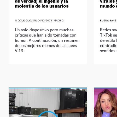
de verdad) el ingenio y la
virales 
molestia de los usuarios
mundo 
NICOLE OLGUÍN
|
04/12/2025
| MADRID
ELENA SANZ
Un solo dispositivo pero muchas
Redes so
críticas que han sido tomadas con
TikTok s
humor. A continuación, un resumen
de estilo
de los mejores memes de las luces
contradi
V-16.
sentidos.