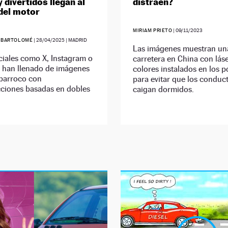
y divertidos llegan al
distraen?
del motor
MIRIAM PRIETO
|
09/11/2023
 BARTOLOMÉ
|
28/04/2025
| MADRID
Las imágenes muestran un
ciales como X, Instagram o
carretera en China con lás
e han llenado de imágenes
colores instalados en los p
 barroco con
para evitar que los conduc
cciones basadas en dobles
caigan dormidos.