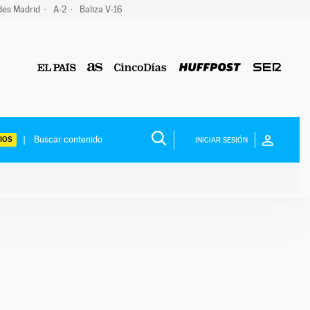
des Madrid
A-2
Baliza V-16
IOS
INICIAR SESIÓN