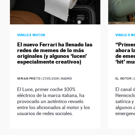
VIRALES MOTOR
VIRALES M
El nuevo Ferrari ha llenado las
“Primer
redes de memes de lo más
ahora l
originales (y algunos ‘lucen’
de emer
especialmente creativos)
‘hit’ mu
MIRIAM PRIETO
|
27/05/2026
| MADRID
EL MOTOR
|
1
El Luce, primer coche 100%
El canal
eléctrico de la marca italiana, ha
Hemicicl
provocado un auténtico revuelo
satírica 
entre los aficionados al motor y los
algunos a
usuarios de redes sociales.
emergenc