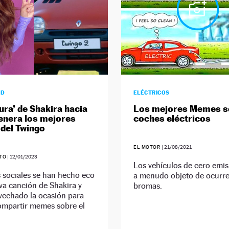
AD
ELÉCTRICOS
ura’ de Shakira hacia
Los mejores Memes s
enera los mejores
coches eléctricos
del Twingo
EL MOTOR
|
21/08/2021
ETO
|
12/01/2023
Los vehículos de cero emi
 sociales se han hecho eco
a menudo objeto de ocurr
va canción de Shakira y
bromas.
vechado la ocasión para
ompartir memes sobre el