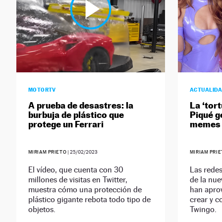
MOTORTV
ACTUALID
A prueba de desastres: la
La ‘tort
burbuja de plástico que
Piqué g
protege un Ferrari
memes 
MIRIAM PRIETO
|
25/02/2023
MIRIAM PRI
El vídeo, que cuenta con 30
Las redes
millones de visitas en Twitter,
de la nue
muestra cómo una protección de
han apro
plástico gigante rebota todo tipo de
crear y c
objetos.
Twingo.