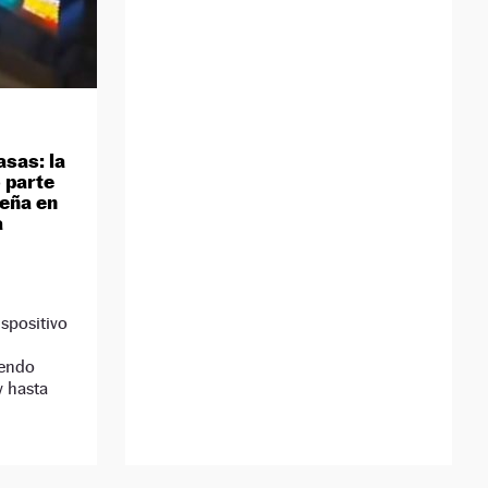
asas: la
o parte
deña en
a
spositivo
iendo
y hasta