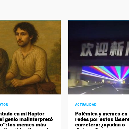
OTOR
ACTUALIDAD
tado en mi Raptor
Polémica y memes en 
el genio malinterpretó
redes por estos lásere
eo”: los memes más
carretera: ¿ayudan o