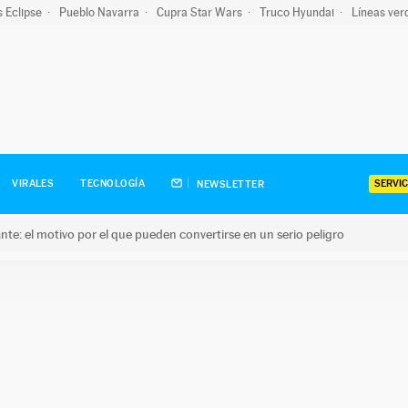
s Eclipse
Pueblo Navarra
Cupra Star Wars
Truco Hyundai
Líneas ver
SERVIC
VIRALES
TECNOLOGÍA
NEWSLETTER
olante: el motivo por el que pueden convertirse en un serio peligro
e: el motivo por el que pueden convertirse en un serio peligro