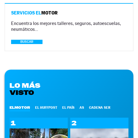
SERVICIOS EL
MOTOR
Encuentra los mejores talleres, seguros, autoescuelas,
neumáticos…
BUSCAR
LO MÁS
VISTO
ELMOTOR
EL HUFFPOST
EL PAÍS
AS
CADENA SER
1
2