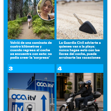
Volvió de una caminata de
La Guardia Civil advierte a
cuatro kilómetros y
quienes van a la playa:
cuando regresa al coche
nunca hagas esto con las
se encuentra con esto: no
llaves del coche, puede
podía creer la 'sorpresa'
arruinarte las vacaciones
3
4