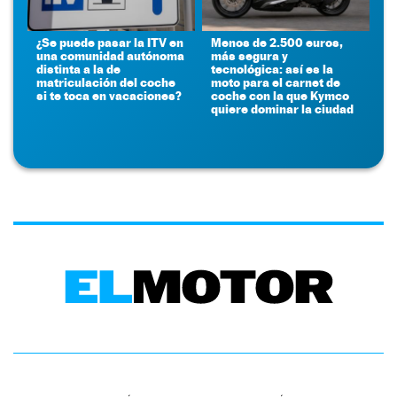
¿Se puede pasar la ITV en
Menos de 2.500 euros,
una comunidad autónoma
más segura y
distinta a la de
tecnológica: así es la
matriculación del coche
moto para el carnet de
si te toca en vacaciones?
coche con la que Kymco
quiere dominar la ciudad