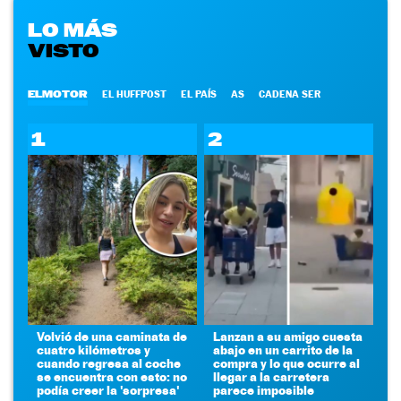
LO MÁS
VISTO
ELMOTOR
EL HUFFPOST
EL PAÍS
AS
CADENA SER
1
2
Volvió de una caminata de
Lanzan a su amigo cuesta
cuatro kilómetros y
abajo en un carrito de la
cuando regresa al coche
compra y lo que ocurre al
se encuentra con esto: no
llegar a la carretera
podía creer la 'sorpresa'
parece imposible