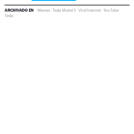
ARCHIVADO EN
Memes
·
Tesla Model 3
·
Viral Internet
·
YouTube
·
Tesla