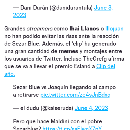
— Dani Durán (@danidurantula)
June 3,
2023
Grandes
streamers
como
Ibai Llanos
o
Illojuan
no han podido evitar las risas ante la reacción
de Sezar Blue. Además, el ‘clip’ ha generado
una gran cantidad de
memes
y montajes entre
los usuarios de Twitter. Incluso TheGrefg afirma
que se va a llevar el premio Esland a
Clip del
año.
Sezar Blue vs Joaquín llegando al campo
a retirarse
pic.twitter.com/ze4sJnBdxq
— el dudu (@kaiseruda)
June 4, 2023
Pero que hace Maldini con el pobre
Sezarblue?
https://t.co/asFlwnX7pY