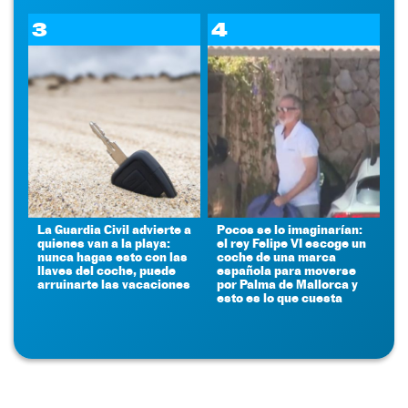
3
4
La Guardia Civil advierte a
Pocos se lo imaginarían:
quienes van a la playa:
el rey Felipe VI escoge un
nunca hagas esto con las
coche de una marca
llaves del coche, puede
española para moverse
arruinarte las vacaciones
por Palma de Mallorca y
esto es lo que cuesta