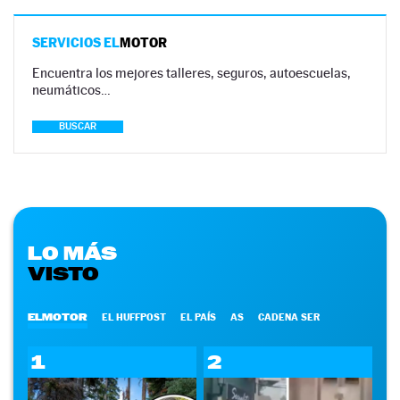
SERVICIOS EL
MOTOR
Encuentra los mejores talleres, seguros, autoescuelas,
neumáticos…
BUSCAR
LO MÁS
VISTO
ELMOTOR
EL HUFFPOST
EL PAÍS
AS
CADENA SER
1
2