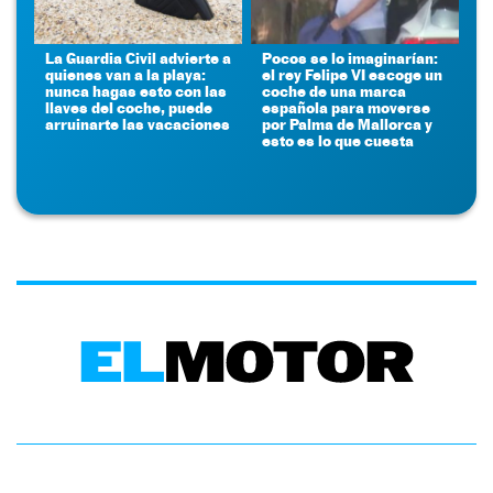
La Guardia Civil advierte a
Pocos se lo imaginarían:
quienes van a la playa:
el rey Felipe VI escoge un
nunca hagas esto con las
coche de una marca
llaves del coche, puede
española para moverse
arruinarte las vacaciones
por Palma de Mallorca y
esto es lo que cuesta