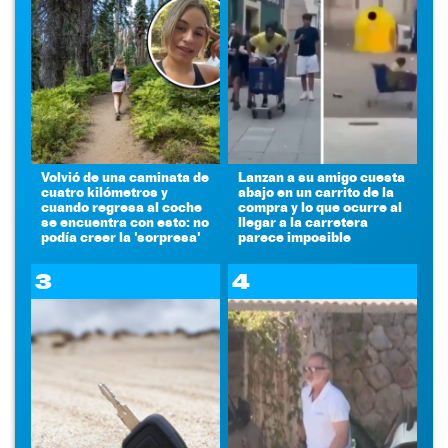
Volvió de una caminata de
Lanzan a su amigo cuesta
cuatro kilómetros y
abajo en un carrito de la
cuando regresa al coche
compra y lo que ocurre al
se encuentra con esto: no
llegar a la carretera
podía creer la 'sorpresa'
parece imposible
3
4