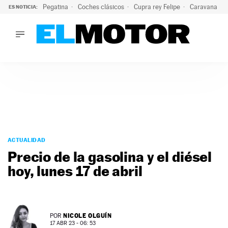
Pegatina
Coches clásicos
Cupra rey Felipe
Caravana lig
ES NOTICIA:
LO ÚLTIMO
¿Conocías esta pegatina de moda?: puede salvar tu coche d
LO ÚLTIMO
¿Conocías esta pegatina de moda?: puede salvar tu coche de
ACTUALIDAD
ELÉCTRICOS
CONDUCIR
PRUEBAS
Saltar
VIRALES
al
ACTUALIDAD
PODCAST
contenido
Precio de la gasolina y el diésel
MOTOS
hoy, lunes 17 de abril
TECNOLOGÍA
SUPERCOCHES
MOTORTV
PREMIOS
NICOLE OLGUÍN
POR
SERVICIOS
17 ABR 23 - 06: 53