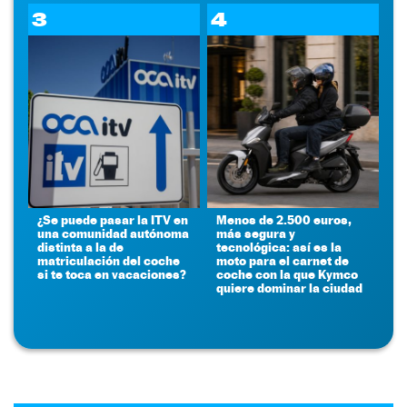
3
4
¿Se puede pasar la ITV en
Menos de 2.500 euros,
una comunidad autónoma
más segura y
distinta a la de
tecnológica: así es la
matriculación del coche
moto para el carnet de
si te toca en vacaciones?
coche con la que Kymco
quiere dominar la ciudad