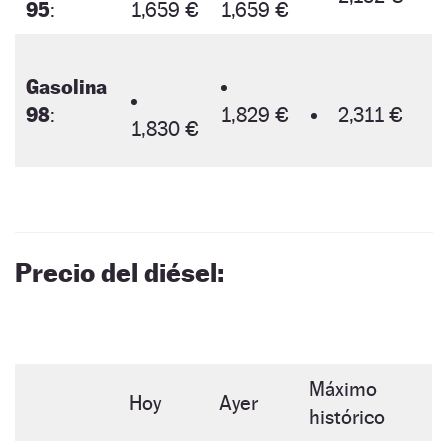
95
:
1,659 €
1,659 €
Gasolina
98
:
1,829 €
2,311 €
1,830 €
Precio del diésel:
Máximo
Hoy
Ayer
histórico