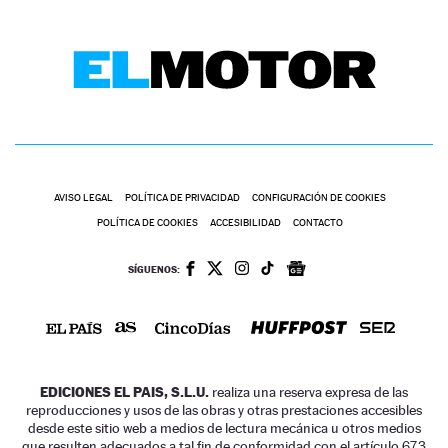
AVISO LEGAL
POLÍTICA DE PRIVACIDAD
CONFIGURACIÓN DE COOKIES
POLÍTICA DE COOKIES
ACCESIBILIDAD
CONTACTO
SÍGUENOS:
EDICIONES EL PAIS, S.L.U.
realiza una reserva expresa de las
reproducciones y usos de las obras y otras prestaciones accesibles
desde este sitio web a medios de lectura mecánica u otros medios
que resulten adecuados a tal fin de conformidad con el artículo 67.3