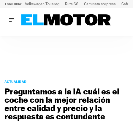
Volkswagen Touareg
Ruta 66
Caminata sorpresa
Gafas 
ES NOTICIA:
LO ÚLTIMO
Ni se te ocurra usar las gafas del eclipse al volante: el moti
LO ÚLTIMO
Ni se te ocurra usar las gafas del eclipse al volante: el motiv
ACTUALIDAD
ELÉCTRICOS
CONDUCIR
PRUEBAS
Saltar
VIRALES
al
ACTUALIDAD
PODCAST
contenido
Preguntamos a la IA cuál es el
MOTOS
coche con la mejor relación
TECNOLOGÍA
entre calidad y precio y la
SUPERCOCHES
MOTORTV
respuesta es contundente
PREMIOS
SERVICIOS