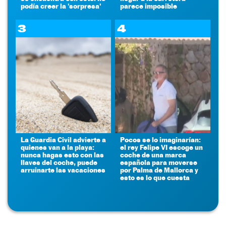
podía creer la 'sorpresa'
parece imposible
3
4
La Guardia Civil advierte a
Pocos se lo imaginarían:
quienes van a la playa:
el rey Felipe VI escoge un
nunca hagas esto con las
coche de una marca
llaves del coche, puede
española para moverse
arruinarte las vacaciones
por Palma de Mallorca y
esto es lo que cuesta