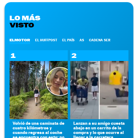
LO MÁS
VISTO
ELMOTOR
EL HUFFPOST
EL PAÍS
AS
CADENA SER
1
2
Volvió de una caminata de
Lanzan a su amigo cuesta
cuatro kilómetros y
abajo en un carrito de la
cuando regresa al coche
compra y lo que ocurre al
se encuentra con esto: no
llegar a la carretera