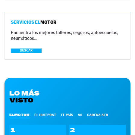
SERVICIOS EL
MOTOR
Encuentra los mejores talleres, seguros, autoescuelas,
neumáticos…
BUSCAR
LO MÁS
VISTO
ELMOTOR
EL HUFFPOST
EL PAÍS
AS
CADENA SER
1
2