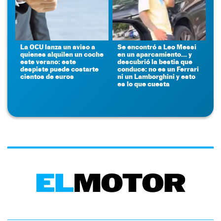
La OCU lanza un aviso a
Se encontró a Leo Messi
quienes alquilen un coche
en un aparcamiento... y
este verano: este
descubrió la bestia que
despiste puede costarte
conduce: no es un Ferrari
cientos de euros
ni un Lamborghini y esto
es lo que cuesta