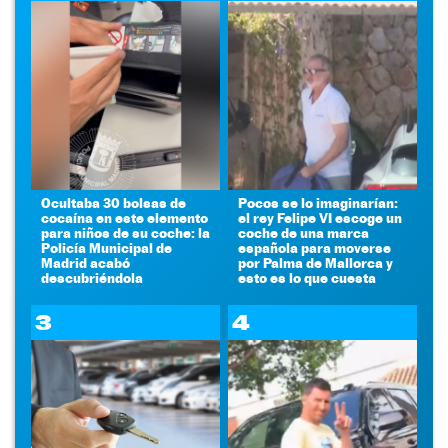
Ocultaba 30 bolsas de
Pocos se lo imaginarían:
cocaína en este elemento
el rey Felipe VI escoge un
para niños de su coche: la
coche de una marca
Policía Municipal de
española para moverse
Madrid acabó
por Palma de Mallorca y
descubriéndola
esto es lo que cuesta
3
4