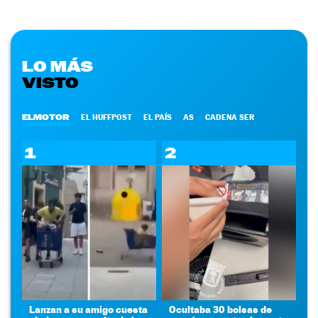
LO MÁS
VISTO
ELMOTOR
EL HUFFPOST
EL PAÍS
AS
CADENA SER
1
2
Lanzan a su amigo cuesta
Ocultaba 30 bolsas de