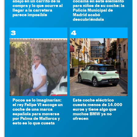
abajo en un carrito de la
cocaína en este elemento
compra y lo que ocurre al
para niños de su coche: la
llegar a la carretera
Policía Municipal de
parece imposible
Madrid acabó
descubriéndola
3
4
Pocos se lo imaginarían:
Este coche eléctrico
el rey Felipe VI escoge un
cuesta menos de 14.000
coche de una marca
euros y tiene algo que
española para moverse
muchos BMW ya no
por Palma de Mallorca y
ofrecen
esto es lo que cuesta