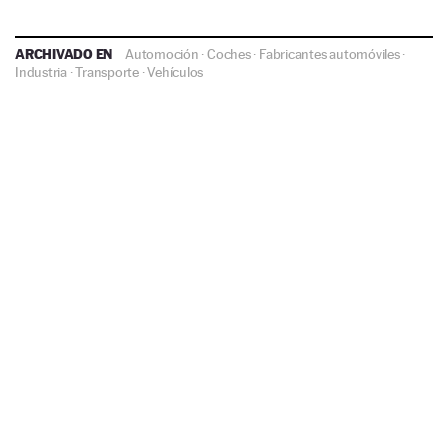
ARCHIVADO EN
Automoción
·
Coches
·
Fabricantes automóviles
·
Industria
·
Transporte
·
Vehículos