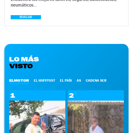
neumáticos…
BUSCAR
LO MÁS
VISTO
ELMOTOR
EL HUFFPOST
EL PAÍS
AS
CADENA SER
1
2