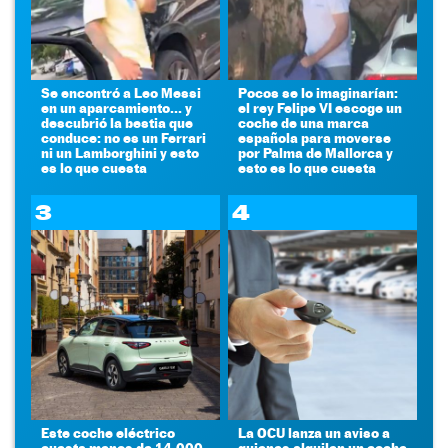
Se encontró a Leo Messi
Pocos se lo imaginarían:
en un aparcamiento... y
el rey Felipe VI escoge un
descubrió la bestia que
coche de una marca
conduce: no es un Ferrari
española para moverse
ni un Lamborghini y esto
por Palma de Mallorca y
es lo que cuesta
esto es lo que cuesta
3
4
Este coche eléctrico
La OCU lanza un aviso a
cuesta menos de 14.000
quienes alquilen un coche