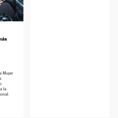
 más
la Mujer
a
o
a la
sonal.