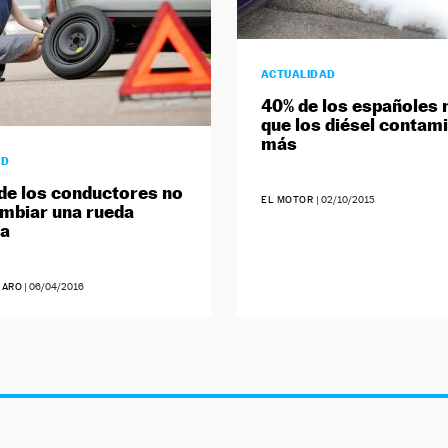
ACTUALIDAD
40% de los españoles 
que los diésel contam
más
AD
de los conductores no
EL MOTOR
|
02/10/2015
mbiar una rueda
da
JARO
|
06/04/2016