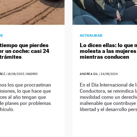
AD
ACTUALIDAD
 tiempo que pierdes
Lo dicen ellas: lo que
er un coche: casi 24
molesta a las mujeres
 trámites
mientras conducen
ÁEZ
|
16/08/2025
| MADRID
ANDREA GIL
|
24/06/2024
os los que procrastinan
En el Día Internacional de 
visiones, lo que hace que
Conductora, se reivindica l
ces al año tengan que
movilidad como un derech
de planes por problemas
inalienable que contribuye 
hículo.
libertad y el desarrollo per