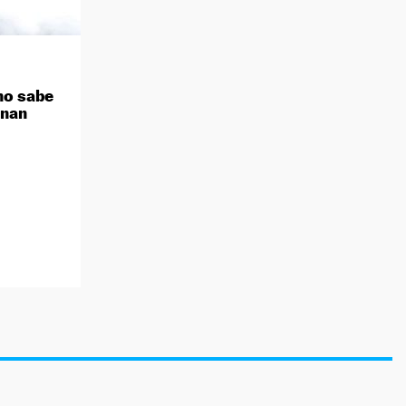
no sabe
inan