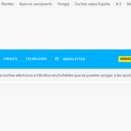
Bentley
Aparcar aeropuerto
Hongqi
Coches viejos España
A-2
Ba
SERVIC
VIRALES
TECNOLOGÍA
NEWSLETTER
s coches eléctricos e híbridos enchufables que se pueden acoger a las ayu
hes eléctricos e híbridos enchufables que se pueden acoger a la