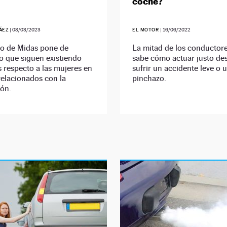
coche?
ÁEZ
|
08/03/2023
EL MOTOR
|
16/06/2022
io de Midas pone de
La mitad de los conductor
o que siguen existiendo
sabe cómo actuar justo de
s respecto a las mujeres en
sufrir un accidente leve o 
relacionados con la
pinchazo.
ón.