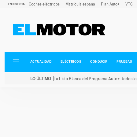
Coches eléctricos
Matrícula españa
Plan Auto+
VTC
ES NOTICIA:
ACTUALIDAD
ELÉCTRICOS
CONDUCIR
ACTUALIDAD
ELÉCTRICOS
CONDUCIR
PRUEBAS
PRUEBAS
Saltar
VIRALES
LO ÚLTIMO
La Lista Blanca del Programa Auto+: todos lo
al
PODCAST
LO ÚLTIMO
La Lista Blanca del Programa Auto+: todos los coc
contenido
MOTOS
TECNOLOGÍA
SUPERCOCHES
MOTORTV
PREMIOS
SERVICIOS