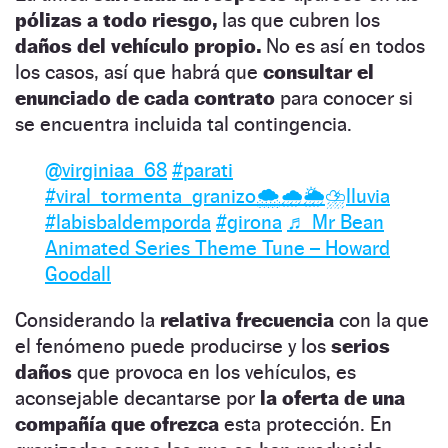
pólizas a todo riesgo,
las que cubren los
daños del vehículo propio.
No es así en todos
los casos, así que habrá que
consultar el
enunciado de cada contrato
para conocer si
se encuentra incluida tal contingencia.
@virginiaa_68
#parati
#viral_tormenta_granizo🌨️🌧️🌦️⛈️lluvia
#labisbaldemporda
#girona
♬ Mr Bean
Animated Series Theme Tune – Howard
Goodall
Considerando la
relativa frecuencia
con la que
el fenómeno puede producirse y los
serios
daños
que provoca en los vehículos, es
aconsejable decantarse por
la oferta de una
compañía que ofrezca
esta protección. En