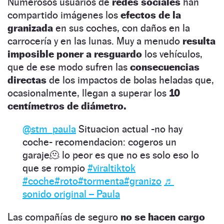
Numerosos usuarios de
redes sociales
han
compartido imágenes los
efectos de la
granizada
en sus coches, con daños en la
carrocería y en las lunas. Muy a menudo
resulta
imposible poner a resguardo
los vehículos,
que de ese modo sufren las
consecuencias
directas
de los impactos de bolas heladas que,
ocasionalmente, llegan a superar los
10
centímetros de diámetro.
@stm_paula
Situacion actual -no hay
coche- recomendacion: cogeros un
garaje🫠 lo peor es que no es solo eso lo
que se rompio
#viraltiktok
#coche
#roto
#tormenta
#granizo
♬
sonido original – Paula
Las compañías de seguro
no se hacen cargo