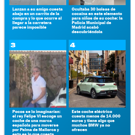
Lanzan a su amigo cuesta
Ocultaba 30 bolsas de
abajo en un carrito de la
cocaína en este elemento
compra y lo que ocurre al
para niños de su coche: la
llegar a la carretera
Policía Municipal de
parece imposible
Madrid acabó
descubriéndola
3
4
Pocos se lo imaginarían:
Este coche eléctrico
el rey Felipe VI escoge un
cuesta menos de 14.000
coche de una marca
euros y tiene algo que
española para moverse
muchos BMW ya no
por Palma de Mallorca y
ofrecen
esto es lo que cuesta