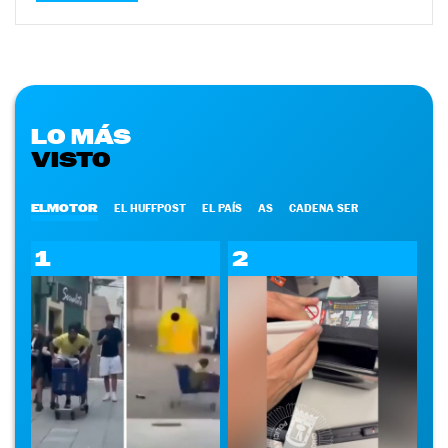
LO MÁS
VISTO
ELMOTOR
EL HUFFPOST
EL PAÍS
AS
CADENA SER
1
2