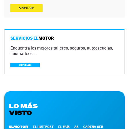
APÚNTATE
SERVICIOS EL
MOTOR
Encuentra los mejores talleres, seguros, autoescuelas,
neumáticos…
BUSCAR
LO MÁS
VISTO
ELMOTOR
EL HUFFPOST
EL PAÍS
AS
CADENA SER