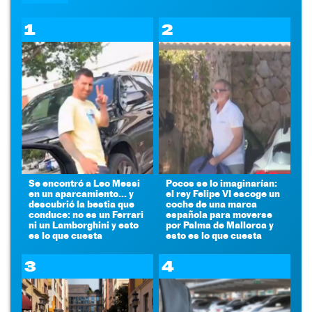
1
2
Se encontró a Leo Messi
Pocos se lo imaginarían:
en un aparcamiento... y
el rey Felipe VI escoge un
descubrió la bestia que
coche de una marca
conduce: no es un Ferrari
española para moverse
ni un Lamborghini y esto
por Palma de Mallorca y
es lo que cuesta
esto es lo que cuesta
3
4