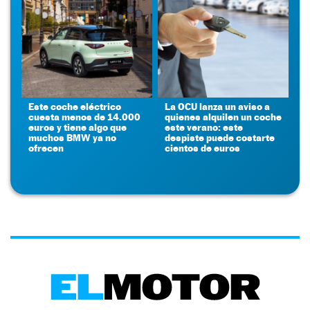
Este coche eléctrico
La OCU lanza un aviso a
cuesta menos de 14.000
quienes alquilen un coche
euros y tiene algo que
este verano: este
muchos BMW ya no
despiste puede costarte
ofrecen
cientos de euros