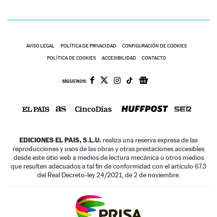
AVISO LEGAL
POLÍTICA DE PRIVACIDAD
CONFIGURACIÓN DE COOKIES
POLÍTICA DE COOKIES
ACCESIBILIDAD
CONTACTO
SÍGUENOS:
EDICIONES EL PAIS, S.L.U.
realiza una reserva expresa de las
reproducciones y usos de las obras y otras prestaciones accesibles
desde este sitio web a medios de lectura mecánica u otros medios
que resulten adecuados a tal fin de conformidad con el artículo 67.3
del Real Decreto-ley 24/2021, de 2 de noviembre.