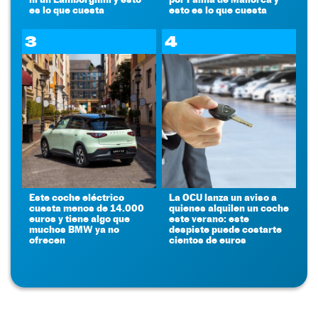
es lo que cuesta
esto es lo que cuesta
3
4
Este coche eléctrico
La OCU lanza un aviso a
cuesta menos de 14.000
quienes alquilen un coche
euros y tiene algo que
este verano: este
muchos BMW ya no
despiste puede costarte
ofrecen
cientos de euros