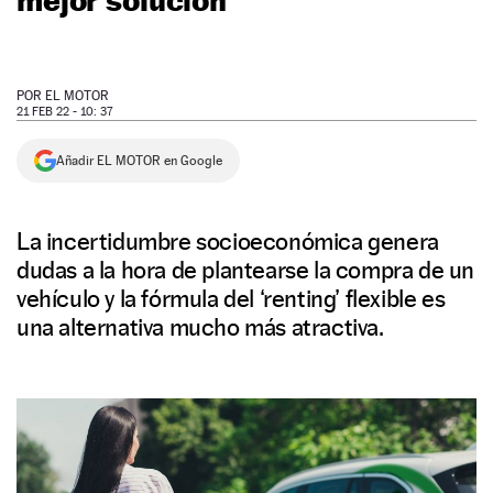
NEWSLETTER
POR
EL MOTOR
SÍGUENOS
21 FEB 22 - 10: 37
Añadir EL MOTOR en Google
La incertidumbre socioeconómica genera
dudas a la hora de plantearse la compra de un
vehículo y la fórmula del ‘renting’ flexible es
una alternativa mucho más atractiva.