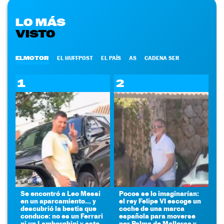
LO MÁS
VISTO
ELMOTOR
EL HUFFPOST
EL PAÍS
AS
CADENA SER
1
2
Se encontró a Leo Messi
Pocos se lo imaginarían:
en un aparcamiento... y
el rey Felipe VI escoge un
descubrió la bestia que
coche de una marca
conduce: no es un Ferrari
española para moverse
ni un Lamborghini y esto
por Palma de Mallorca y