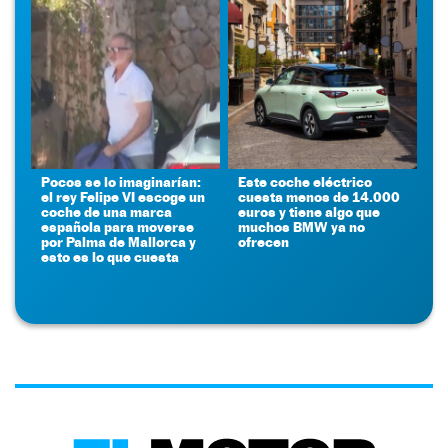
Pocos se lo imaginarían:
Este coche eléctrico
el rey Felipe VI escoge un
cuesta menos de 14.000
coche de una marca
euros y tiene algo que
española para moverse
muchos BMW ya no
por Palma de Mallorca y
ofrecen
esto es lo que cuesta