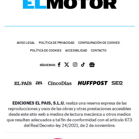
AVISO LEGAL
POLÍTICA DE PRIVACIDAD
CONFIGURACIÓN DE COOKIES
POLÍTICA DE COOKIES
ACCESIBILIDAD
CONTACTO
SÍGUENOS:
EDICIONES EL PAIS, S.L.U.
realiza una reserva expresa de las
reproducciones y usos de las obras y otras prestaciones accesibles
desde este sitio web a medios de lectura mecánica u otros medios
que resulten adecuados a tal fin de conformidad con el artículo 67.3
del Real Decreto-ley 24/2021, de 2 de noviembre.