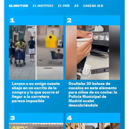
ELMOTOR
EL HUFFPOST
EL PAÍS
AS
CADENA SER
1
2
Lanzan a su amigo cuesta
Ocultaba 30 bolsas de
abajo en un carrito de la
cocaína en este elemento
compra y lo que ocurre al
para niños de su coche: la
llegar a la carretera
Policía Municipal de
parece imposible
Madrid acabó
descubriéndola
3
4