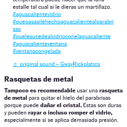
estalle tal cual si le dieras un martillazo.
#aguacalientevidrio
#quepasasilehechoaguacalientealparabri
sas
#quelesucedealvidrioconelaguacaliente
#aguacalienteventana
#ventanacongelada
♬ original sound – GwayRickplatica
Rasquetas de metal
Tampoco es recomendable
usar una
rasqueta
de metal
para quitar el hielo del parabrisas
porque puede
dañar el cristal.
Estas son duras
y pueden
rayar o incluso romper el vidrio,
especialmente si se aplica demasiada presión.