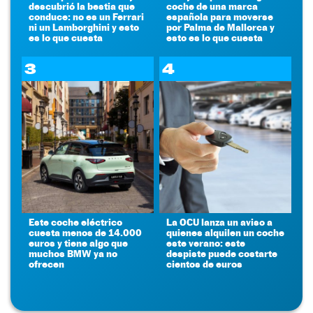
descubrió la bestia que
coche de una marca
conduce: no es un Ferrari
española para moverse
ni un Lamborghini y esto
por Palma de Mallorca y
es lo que cuesta
esto es lo que cuesta
3
4
Este coche eléctrico
La OCU lanza un aviso a
cuesta menos de 14.000
quienes alquilen un coche
euros y tiene algo que
este verano: este
muchos BMW ya no
despiste puede costarte
ofrecen
cientos de euros