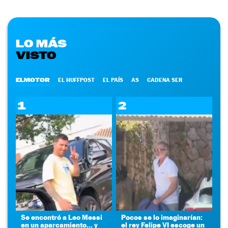
LO MÁS
VISTO
ELMOTOR
EL HUFFPOST
EL PAÍS
AS
CADENA SER
1
2
Se encontró a Leo Messi
Pocos se lo imaginarían:
en un aparcamiento... y
el rey Felipe VI escoge un