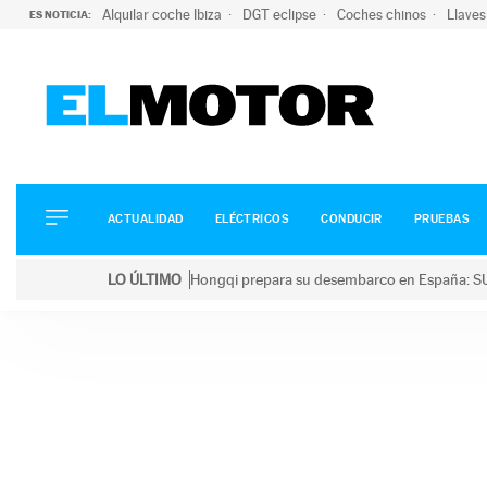
Alquilar coche Ibiza
DGT eclipse
Coches chinos
Llaves
ES NOTICIA:
ACTUALIDAD
ELÉCTRICOS
CONDUCIR
ACTUALIDAD
ELÉCTRICOS
CONDUCIR
PRUEBAS
PRUEBAS
Saltar
VIRALES
LO ÚLTIMO
Hongqi prepara su desembarco en España: SU
al
PODCAST
LO ÚLTIMO
Hongqi prepara su desembarco en España: SUV eléc
contenido
MOTOS
TECNOLOGÍA
SUPERCOCHES
MOTORTV
PREMIOS
SERVICIOS