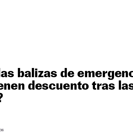
las balizas de emergen
enen descuento tras la
?
 36