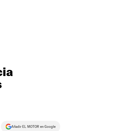
cia
s
Añadir EL MOTOR en Google