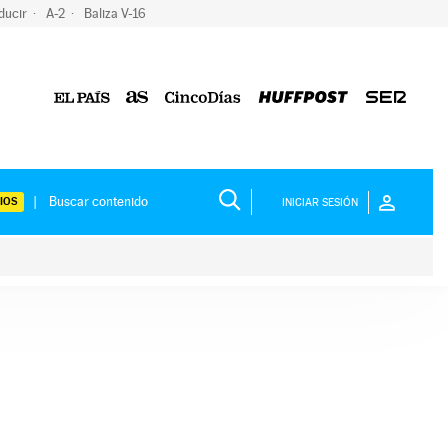
ducir
A-2
Baliza V-16
IOS
INICIAR SESIÓN
ium