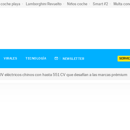
 coche playa
Lamborghini Revuelto
Niños coche
Smart #2
Multa con
SERVIC
VIRALES
TECNOLOGÍA
NEWSLETTER
V eléctricos chinos con hasta 551 CV que desafían a las marcas prémium
tricos chinos con hasta 551 CV que desafían a las marcas prém