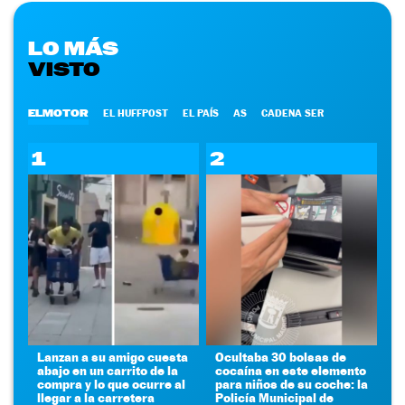
LO MÁS
VISTO
ELMOTOR
EL HUFFPOST
EL PAÍS
AS
CADENA SER
1
2
Lanzan a su amigo cuesta
Ocultaba 30 bolsas de
abajo en un carrito de la
cocaína en este elemento
compra y lo que ocurre al
para niños de su coche: la
llegar a la carretera
Policía Municipal de