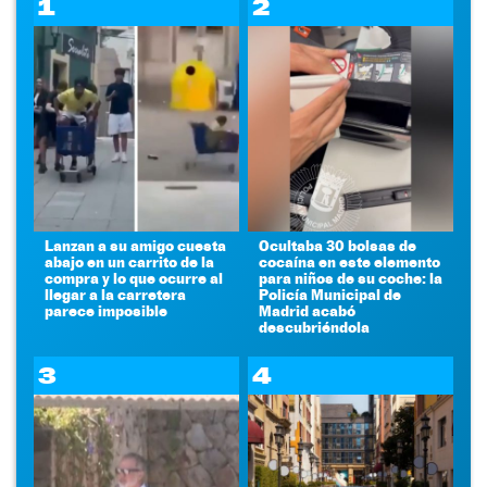
1
2
Lanzan a su amigo cuesta
Ocultaba 30 bolsas de
abajo en un carrito de la
cocaína en este elemento
compra y lo que ocurre al
para niños de su coche: la
llegar a la carretera
Policía Municipal de
parece imposible
Madrid acabó
descubriéndola
3
4