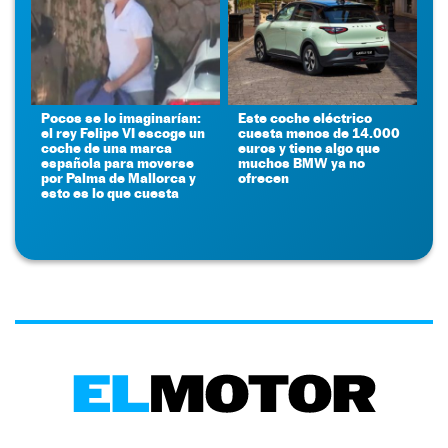
Pocos se lo imaginarían:
Este coche eléctrico
el rey Felipe VI escoge un
cuesta menos de 14.000
coche de una marca
euros y tiene algo que
española para moverse
muchos BMW ya no
por Palma de Mallorca y
ofrecen
esto es lo que cuesta