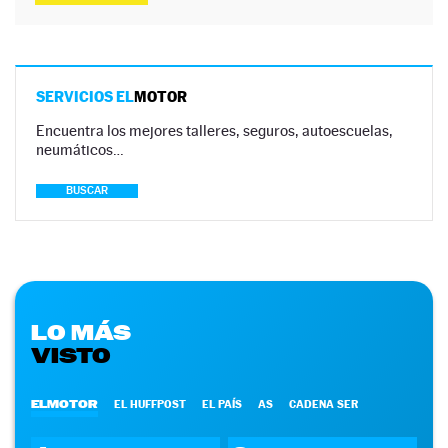
SERVICIOS EL
MOTOR
Encuentra los mejores talleres, seguros, autoescuelas,
neumáticos…
BUSCAR
LO MÁS
VISTO
ELMOTOR
EL HUFFPOST
EL PAÍS
AS
CADENA SER