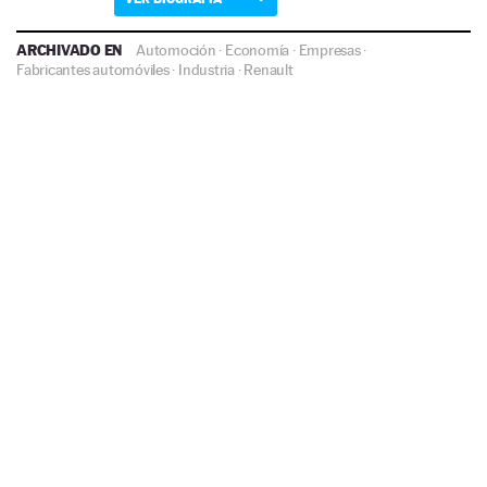
ARCHIVADO EN
Automoción
·
Economía
·
Empresas
·
Fabricantes automóviles
·
Industria
·
Renault