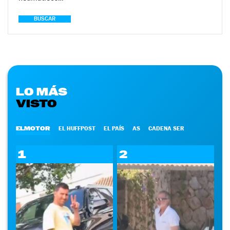
BUSCAR
LO MÁS
VISTO
ELMOTOR
EL HUFFPOST
EL PAÍS
AS
CADENA SER
1
2