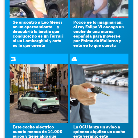
Se encontró a Leo Messi
Pocos se lo imaginarían:
en un aparcamiento... y
el rey Felipe VI escoge un
descubrió la bestia que
coche de una marca
conduce: no es un Ferrari
española para moverse
ni un Lamborghini y esto
por Palma de Mallorca y
es lo que cuesta
esto es lo que cuesta
3
4
Este coche eléctrico
La OCU lanza un aviso a
cuesta menos de 14.000
quienes alquilen un coche
euros y tiene algo que
este verano: este