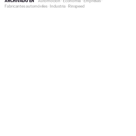
ARCHIVADO EN
Automoción
·
Economía
·
Empresas
·
Fabricantes automóviles
·
Industria
·
Rinspeed