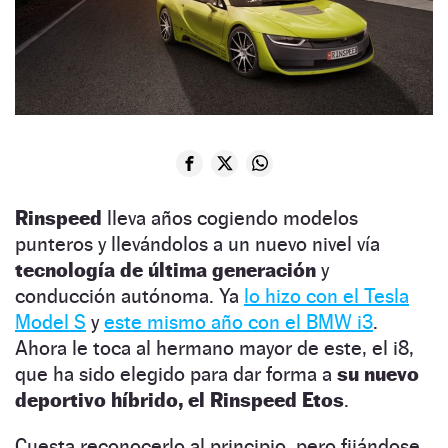
Rinspeed
lleva años cogiendo modelos
punteros y llevándolos a un nuevo nivel vía
tecnología de última generación
y
conducción autónoma. Ya
lo hizo con el Tesla
Model S
y
este mismo año con el BMW i3
.
Ahora le toca al hermano mayor de este, el i8,
que ha sido elegido para dar forma a
su nuevo
deportivo híbrido, el Rinspeed Etos
.
Cuesta reconocerlo al principio, pero fijándose