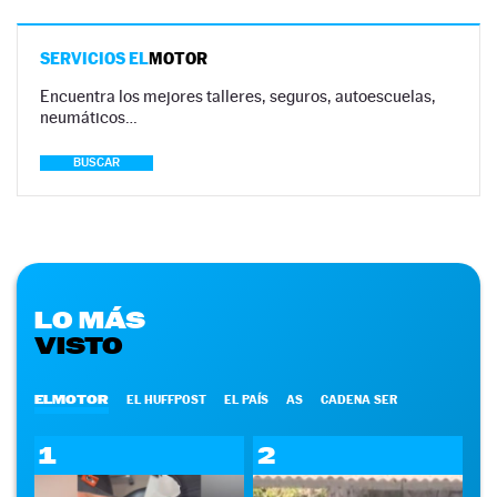
SERVICIOS EL
MOTOR
Encuentra los mejores talleres, seguros, autoescuelas,
neumáticos…
BUSCAR
LO MÁS
VISTO
ELMOTOR
EL HUFFPOST
EL PAÍS
AS
CADENA SER
1
2