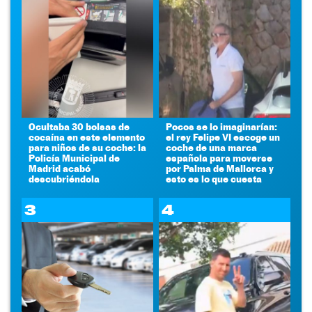
Ocultaba 30 bolsas de
Pocos se lo imaginarían:
cocaína en este elemento
el rey Felipe VI escoge un
para niños de su coche: la
coche de una marca
Policía Municipal de
española para moverse
Madrid acabó
por Palma de Mallorca y
descubriéndola
esto es lo que cuesta
3
4