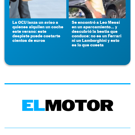
La OCU lanza un aviso a
Se encontró a Leo Messi
quienes alquilen un coche
en un aparcamiento... y
este verano: este
descubrió la bestia que
despiste puede costarte
conduce: no es un Ferrari
cientos de euros
ni un Lamborghini y esto
es lo que cuesta