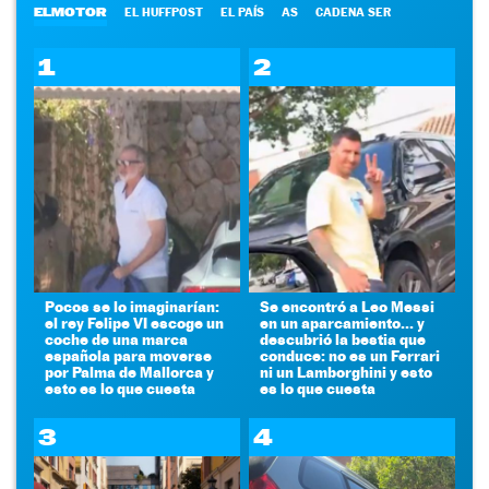
ELMOTOR
EL HUFFPOST
EL PAÍS
AS
CADENA SER
1
2
Pocos se lo imaginarían:
Se encontró a Leo Messi
el rey Felipe VI escoge un
en un aparcamiento... y
coche de una marca
descubrió la bestia que
española para moverse
conduce: no es un Ferrari
por Palma de Mallorca y
ni un Lamborghini y esto
esto es lo que cuesta
es lo que cuesta
3
4