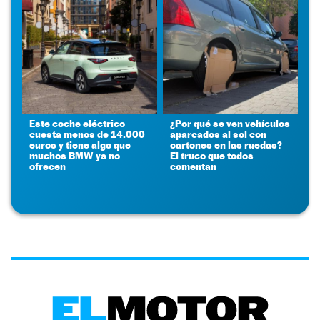
Este coche eléctrico
¿Por qué se ven vehículos
cuesta menos de 14.000
aparcados al sol con
euros y tiene algo que
cartones en las ruedas?
muchos BMW ya no
El truco que todos
ofrecen
comentan