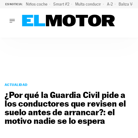
Niños coche
Smart #2
Multa conducir
A-2
Baliza V-1
ES NOTICIA:
LO ÚLTIMO
La OCU lanza un aviso a quienes alquilen un coche este vera
LO ÚLTIMO
La OCU lanza un aviso a quienes alquilen un coche este vera
ACTUALIDAD
ELÉCTRICOS
CONDUCIR
PRUEBAS
Saltar
VIRALES
al
ACTUALIDAD
PODCAST
contenido
¿Por qué la Guardia Civil pide a
MOTOS
los conductores que revisen el
TECNOLOGÍA
suelo antes de arrancar?: el
SUPERCOCHES
MOTORTV
motivo nadie se lo espera
PREMIOS
SERVICIOS