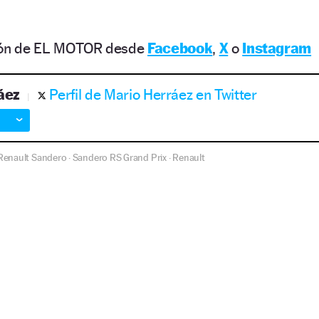
ción de EL MOTOR desde
Facebook
,
X
o
Instagram
áez
Perfil de Mario Herráez en Twitter
Renault Sandero
Sandero RS Grand Prix
Renault
·
·