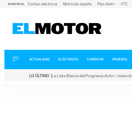
Coches eléctricos
Matrícula españa
Plan Auto+
VTC
ES NOTICIA:
ACTUALIDAD
ELÉCTRICOS
CONDUCIR
ACTUALIDAD
ELÉCTRICOS
CONDUCIR
PRUEBAS
PRUEBAS
Saltar
VIRALES
LO ÚLTIMO
La Lista Blanca del Programa Auto+: todos lo
al
PODCAST
LO ÚLTIMO
La Lista Blanca del Programa Auto+: todos los coc
contenido
MOTOS
TECNOLOGÍA
SUPERCOCHES
MOTORTV
PREMIOS
SERVICIOS