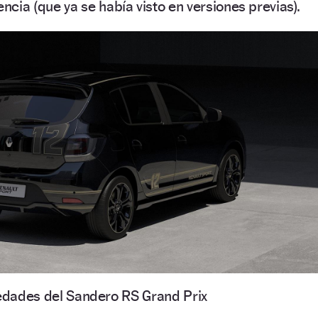
ncia (que ya se había visto en versiones previas).
dades del Sandero RS Grand Prix