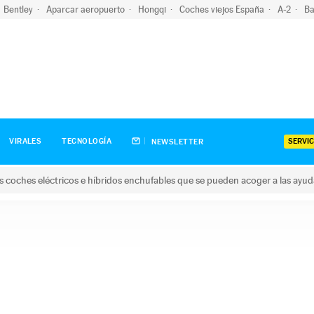
Bentley
Aparcar aeropuerto
Hongqi
Coches viejos España
A-2
Ba
SERVIC
VIRALES
TECNOLOGÍA
NEWSLETTER
s coches eléctricos e híbridos enchufables que se pueden acoger a las ayu
hes eléctricos e híbridos enchufables que se pueden acoger a la