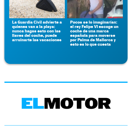
La Guardia Civil advierte a
Pocos se lo imaginarían:
quienes van a la playa:
el rey Felipe VI escoge un
nunca hagas esto con las
coche de una marca
llaves del coche, puede
española para moverse
arruinarte las vacaciones
por Palma de Mallorca y
esto es lo que cuesta