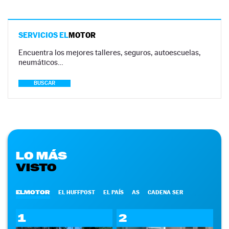
SERVICIOS EL
MOTOR
Encuentra los mejores talleres, seguros, autoescuelas,
neumáticos…
BUSCAR
LO MÁS
VISTO
ELMOTOR
EL HUFFPOST
EL PAÍS
AS
CADENA SER
1
2