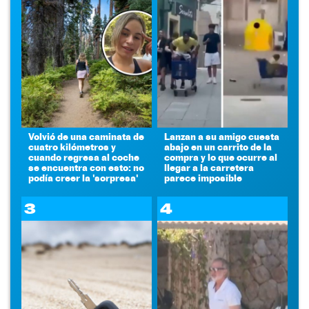
Volvió de una caminata de
Lanzan a su amigo cuesta
cuatro kilómetros y
abajo en un carrito de la
cuando regresa al coche
compra y lo que ocurre al
se encuentra con esto: no
llegar a la carretera
podía creer la 'sorpresa'
parece imposible
3
4