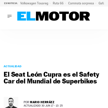
Volkswagen Touareg
Ruta 66
Caminata sorpresa
Gafas 
ES NOTICIA:
LO ÚLTIMO
Ni se te ocurra usar las gafas del eclipse al volante: el moti
LO ÚLTIMO
Ni se te ocurra usar las gafas del eclipse al volante: el motiv
ACTUALIDAD
ELÉCTRICOS
CONDUCIR
PRUEBAS
Saltar
VIRALES
al
ACTUALIDAD
PODCAST
contenido
El Seat León Cupra es el Safety
MOTOS
Car del Mundial de Superbikes
TECNOLOGÍA
SUPERCOCHES
MOTORTV
PREMIOS
MARIO HERRÁEZ
POR
SERVICIOS
ACTUALIZADO 30 JUN 17 - 13: 25