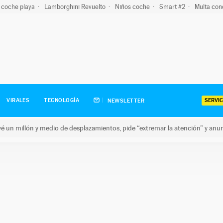
 coche playa
Lamborghini Revuelto
Niños coche
Smart #2
Multa con
SERVIC
VIRALES
TECNOLOGÍA
NEWSLETTER
revé un millón y medio de desplazamientos, pide “extremar la atención” y anu
n millón y medio de desplazamientos, pide “extremar la atención”