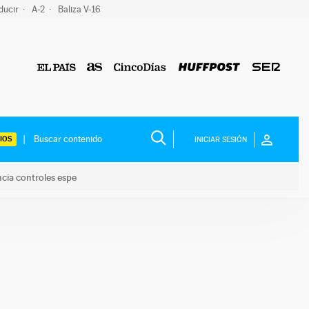
ducir
A-2
Baliza V-16
IOS
INICIAR SESIÓN
ncia controles espe
 y anuncia controles espe