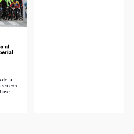
o al
perial
 de la
arca con
 base.