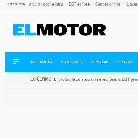
Alquilar coche Ibiza
DGT eclipse
Coches chinos
Llaves
ES NOTICIA:
ACTUALIDAD
ELÉCTRICOS
CONDUCIR
ACTUALIDAD
ELÉCTRICOS
CONDUCIR
PRUEBAS
PRUEBAS
Saltar
VIRALES
LO ÚLTIMO
El probable colapso tras el eclipse: la DGT p
al
PODCAST
LO ÚLTIMO
El probable colapso tras el eclipse: la DGT prevé u
contenido
MOTOS
TECNOLOGÍA
SUPERCOCHES
MOTORTV
PREMIOS
SERVICIOS