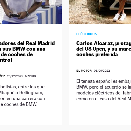
ELÉCTRICOS
adores del Real Madrid
Carlos Alcaraz, prota
n sus BMW con una
del US Open, y su mar
 de coches de
coches preferida
ntrol
EL MOTOR
|
08/09/2022
ÁEZ
|
26/12/2025
| MADRID
El tenista español es emba
tbolistas, entre los que
BMW, pero el acuerdo se li
Mbappé o Bellingham,
modelos eléctricos del fabr
ron en una carrera con
como en el caso del Real M
 de coches de BMW.