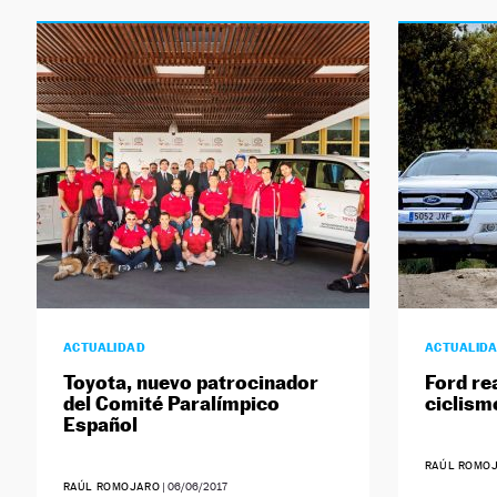
ACTUALIDAD
ACTUALID
Toyota, nuevo patrocinador
Ford re
del Comité Paralímpico
ciclism
Español
RAÚL ROMO
RAÚL ROMOJARO
|
06/06/2017