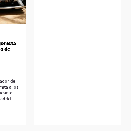
gonista
ca de
jador de
mita a los
icante,
adrid.