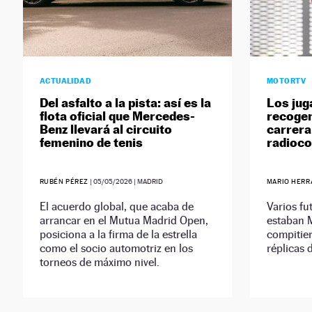
ACTUALIDAD
MOTORTV
Del asfalto a la pista: así es la
Los jug
flota oficial que Mercedes-
recoge
Benz llevará al circuito
carrera
femenino de tenis
radioco
RUBÉN PÉREZ
|
05/05/2026
| MADRID
MARIO HERR
El acuerdo global, que acaba de
Varios fu
arrancar en el Mutua Madrid Open,
estaban 
posiciona a la firma de la estrella
compitie
como el socio automotriz en los
réplicas
torneos de máximo nivel.