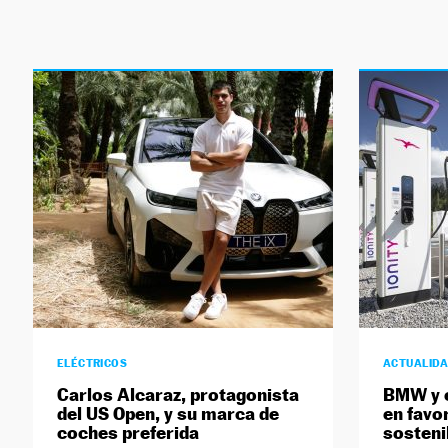
ELÉCTRICOS
ACTUALID
Carlos Alcaraz, protagonista
BMW y e
del US Open, y su marca de
en favor
coches preferida
sosteni