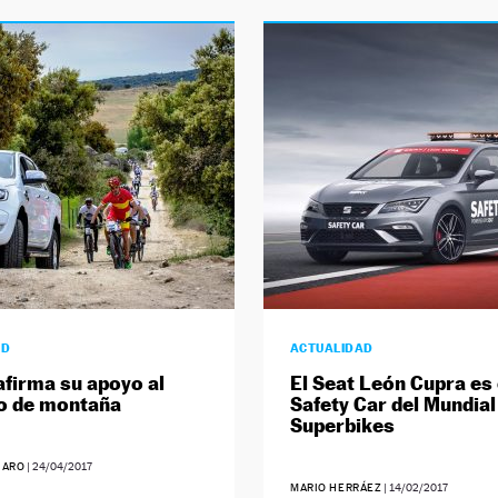
AD
ACTUALIDAD
afirma su apoyo al
El Seat León Cupra es 
o de montaña
Safety Car del Mundial
Superbikes
JARO
|
24/04/2017
MARIO HERRÁEZ
|
14/02/2017