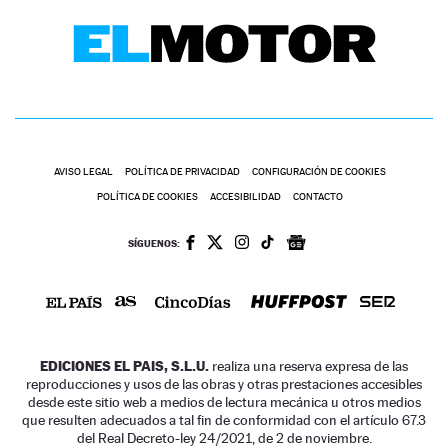
AVISO LEGAL
POLÍTICA DE PRIVACIDAD
CONFIGURACIÓN DE COOKIES
POLÍTICA DE COOKIES
ACCESIBILIDAD
CONTACTO
SÍGUENOS:
EDICIONES EL PAIS, S.L.U.
realiza una reserva expresa de las
reproducciones y usos de las obras y otras prestaciones accesibles
desde este sitio web a medios de lectura mecánica u otros medios
que resulten adecuados a tal fin de conformidad con el artículo 67.3
del Real Decreto-ley 24/2021, de 2 de noviembre.