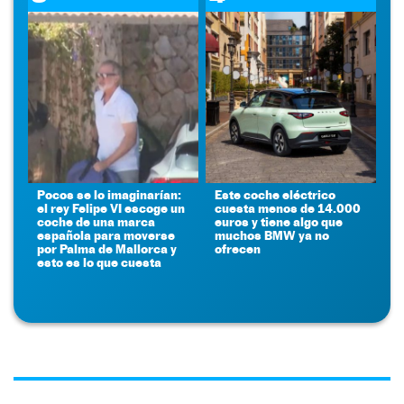
Pocos se lo imaginarían:
Este coche eléctrico
el rey Felipe VI escoge un
cuesta menos de 14.000
coche de una marca
euros y tiene algo que
española para moverse
muchos BMW ya no
por Palma de Mallorca y
ofrecen
esto es lo que cuesta