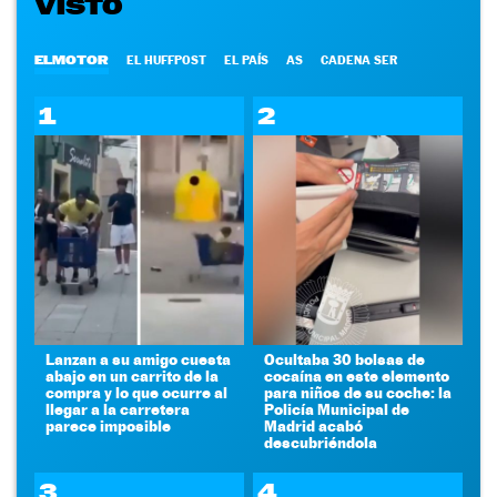
VISTO
ELMOTOR
EL HUFFPOST
EL PAÍS
AS
CADENA SER
1
2
Lanzan a su amigo cuesta
Ocultaba 30 bolsas de
abajo en un carrito de la
cocaína en este elemento
compra y lo que ocurre al
para niños de su coche: la
llegar a la carretera
Policía Municipal de
parece imposible
Madrid acabó
descubriéndola
3
4