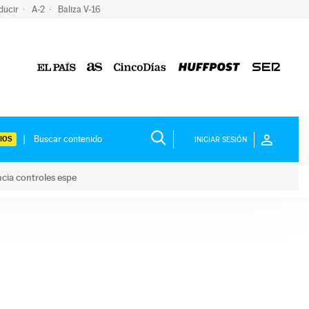
ducir
A-2
Baliza V-16
IOS
INICIAR SESIÓN
ncia controles espe
 y anuncia controles espe