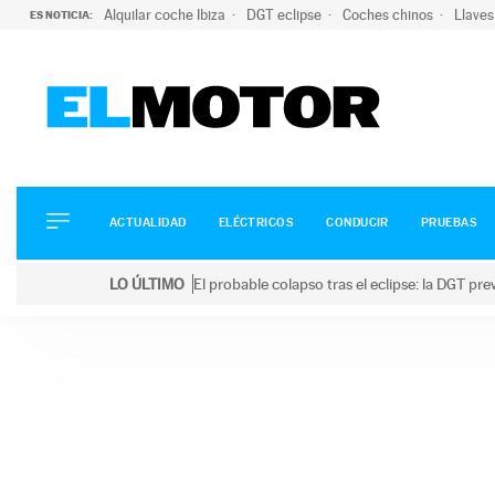
Alquilar coche Ibiza
DGT eclipse
Coches chinos
Llaves
ES NOTICIA:
ACTUALIDAD
ELÉCTRICOS
CONDUCIR
ACTUALIDAD
ELÉCTRICOS
CONDUCIR
PRUEBAS
PRUEBAS
Saltar
VIRALES
LO ÚLTIMO
El probable colapso tras el eclipse: la DGT p
al
PODCAST
LO ÚLTIMO
El probable colapso tras el eclipse: la DGT prevé u
contenido
MOTOS
TECNOLOGÍA
SUPERCOCHES
MOTORTV
PREMIOS
SERVICIOS