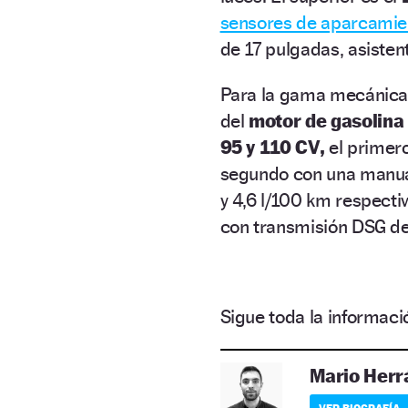
sensores de aparcamien
de 17 pulgadas, asistent
Para la gama mecánica d
del
motor de gasolina 1
95 y 110 CV,
el primer
segundo con una manua
y 4,6 l/100 km respect
con transmisión DSG de 
Sigue toda la informa
Mario Herr