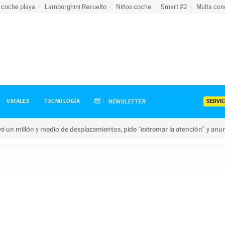
 coche playa
Lamborghini Revuelto
Niños coche
Smart #2
Multa con
SERVIC
VIRALES
TECNOLOGÍA
NEWSLETTER
revé un millón y medio de desplazamientos, pide “extremar la atención” y anu
n millón y medio de desplazamientos, pide “extremar la atención”