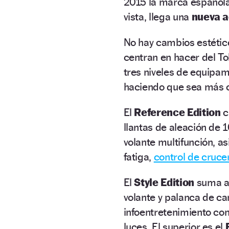
2015 la marca española 
vista, llega una
nueva a
No hay cambios estétic
centran en hacer del T
tres niveles de equipam
haciendo que sea más c
El
Reference Edition
c
llantas de aleación de 
volante multifunción, a
fatiga,
control de cruce
El
Style Edition
suma ac
volante y palanca de ca
infoentretenimiento con 
luces. El superior es el