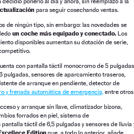
decidió ponerlo al día y ahora, sin reemplazo a la
ctualización
para seguir cosechando ventas.
os de ningún tipo, sin embargo: las novedades se
oledo
un coche más equipado y conectado.
Los
iento disponibles aumentan su dotación de serie,
ompetitivo.
uenta con pantalla táctil monocromo de 5 pulgadas
16 pulgadas, sensores de aparcamiento traseros,
sistente de arranque en pendiente, detector de
ro y frenada automática de emergencia,
entre otros
ceso y arranque sin llave, climatizador bizona,
mbios forrados en piel, sistema de
pantalla táctil de 6,5 pulgadas y sensores de lluvia 
Excellece Edition
que, a todo lo anterior, añade