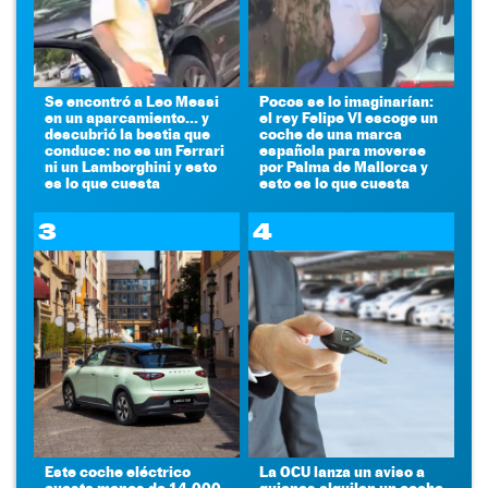
Se encontró a Leo Messi
Pocos se lo imaginarían:
en un aparcamiento... y
el rey Felipe VI escoge un
descubrió la bestia que
coche de una marca
conduce: no es un Ferrari
española para moverse
ni un Lamborghini y esto
por Palma de Mallorca y
es lo que cuesta
esto es lo que cuesta
3
4
Este coche eléctrico
La OCU lanza un aviso a
cuesta menos de 14.000
quienes alquilen un coche