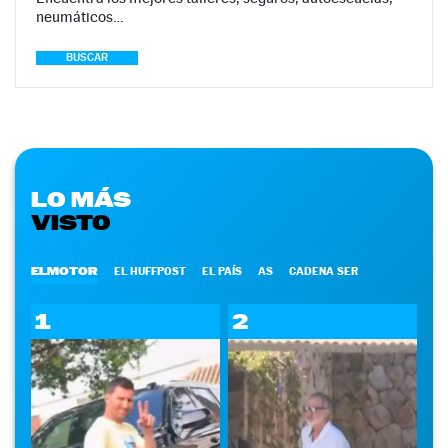
neumáticos…
BUSCAR
LO MÁS
VISTO
ELMOTOR
EL HUFFPOST
EL PAÍS
AS
CADENA SER
1
2