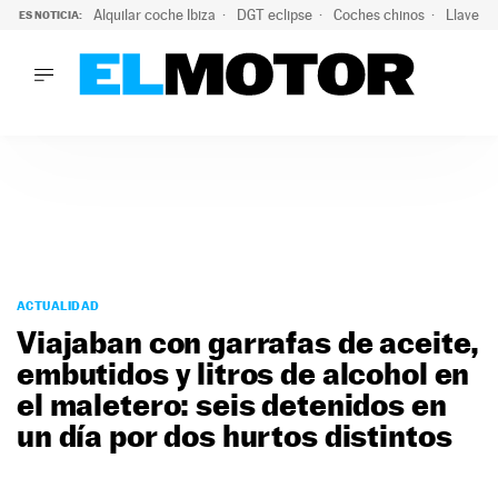
Alquilar coche Ibiza
DGT eclipse
Coches chinos
Llaves 
ES NOTICIA:
LO ÚLTIMO
Hongqi prepara su desembarco en España: SUV eléctricos c
LO ÚLTIMO
Hongqi prepara su desembarco en España: SUV eléctricos c
ACTUALIDAD
ELÉCTRICOS
CONDUCIR
PRUEBAS
Saltar
VIRALES
al
ACTUALIDAD
PODCAST
contenido
Viajaban con garrafas de aceite,
MOTOS
embutidos y litros de alcohol en
TECNOLOGÍA
el maletero: seis detenidos en
SUPERCOCHES
MOTORTV
un día por dos hurtos distintos
PREMIOS
SERVICIOS