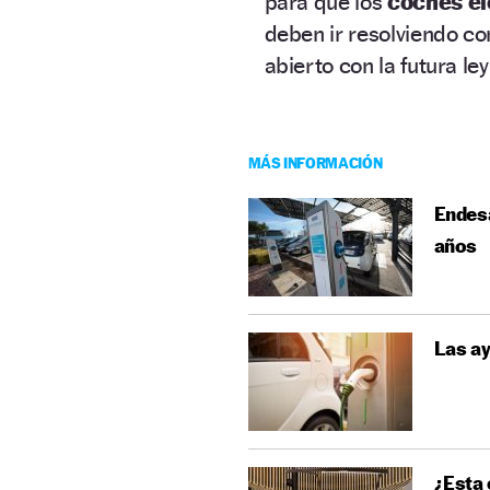
para que los
coches el
deben ir resolviendo c
abierto con la futura le
MÁS INFORMACIÓN
Endesa
años
Las ay
¿Esta 