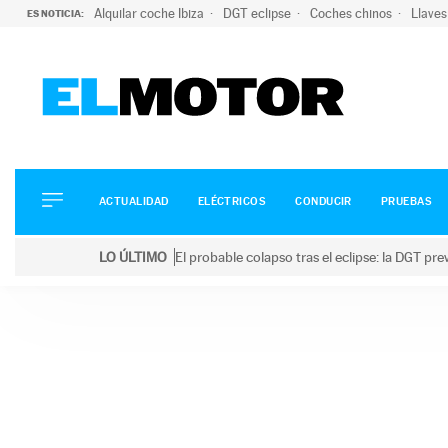
Alquilar coche Ibiza
DGT eclipse
Coches chinos
Llaves
ES NOTICIA:
ACTUALIDAD
ELÉCTRICOS
CONDUCIR
ACTUALIDAD
ELÉCTRICOS
CONDUCIR
PRUEBAS
PRUEBAS
Saltar
VIRALES
LO ÚLTIMO
El probable colapso tras el eclipse: la DGT p
al
PODCAST
LO ÚLTIMO
El probable colapso tras el eclipse: la DGT prevé u
contenido
MOTOS
TECNOLOGÍA
SUPERCOCHES
MOTORTV
PREMIOS
SERVICIOS