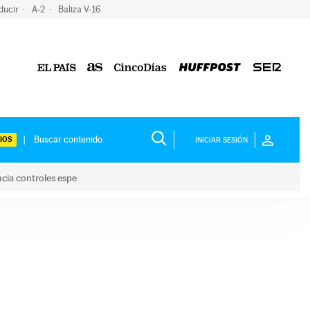
ducir
A-2
Baliza V-16
IOS
INICIAR SESIÓN
ncia controles espe
 y anuncia controles espe