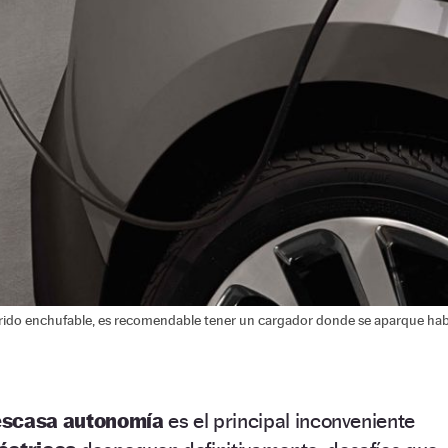
rido enchufable, es recomendable tener un cargador donde se aparque ha
escasa autonomía
es el principal inconveniente