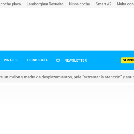
 coche playa
Lamborghini Revuelto
Niños coche
Smart #2
Multa con
SERVIC
VIRALES
TECNOLOGÍA
NEWSLETTER
revé un millón y medio de desplazamientos, pide “extremar la atención” y anu
n millón y medio de desplazamientos, pide “extremar la atención”