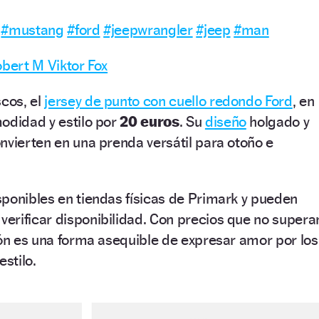
N
#mustang
#ford
#jeepwrangler
#jeep
#man
ert M Viktor Fox
scos, el
jersey de punto con cuello redondo Ford
, en
odidad y estilo por
20 euros
. Su
diseño
holgado y
nvierten en una prenda versátil para otoño e
ponibles en tiendas físicas de Primark y pueden
 verificar disponibilidad. Con precios que no supera
ión es una forma asequible de expresar amor por los
estilo.