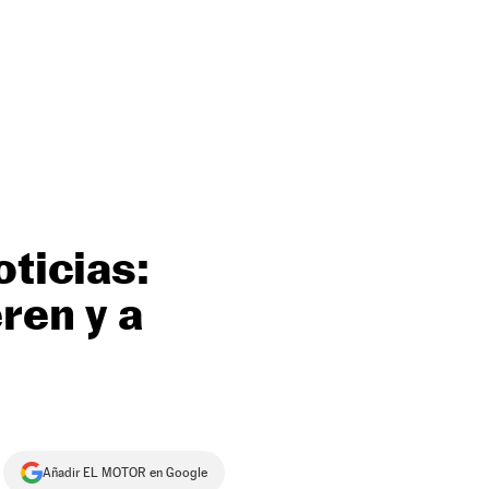
oticias:
ren y a
Añadir EL MOTOR en Google