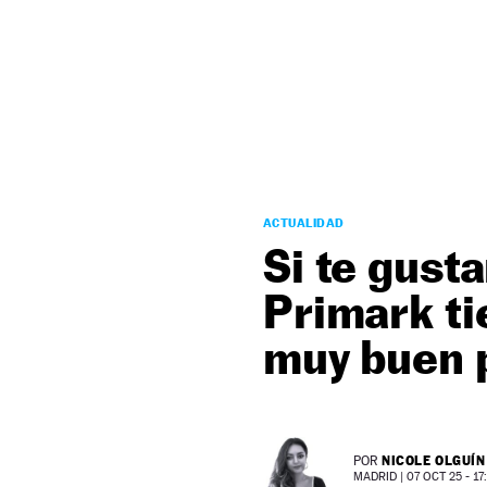
NEWSLETTER
SÍGUENOS
ACTUALIDAD
Si te gust
Primark ti
muy buen 
NICOLE OLGUÍN
POR
MADRID |
07 OCT 25 - 17