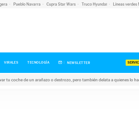
igera
Pueblo Navarra
Cupra Star Wars
Truco Hyundai
Líneas verdes
SERVIC
VIRALES
TECNOLOGÍA
NEWSLETTER
ar tu coche de un arañazo o destrozo, pero también delata a quienes lo h
 coche de un arañazo o destrozo, pero también delata a quienes 