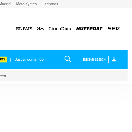
 Madrid
Moto Kymco
Ladrones
IOS
INICIAR SESIÓN
acen
lo hacen