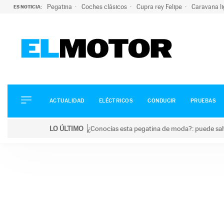
Pegatina
Coches clásicos
Cupra rey Felipe
Caravana l
ES NOTICIA:
ACTUALIDAD
ELÉCTRICOS
CONDUCIR
ACTUALIDAD
ELÉCTRICOS
CONDUCIR
PRUEBAS
PRUEBAS
Saltar
VIRALES
LO ÚLTIMO
¿Conocías esta pegatina de moda?: puede salv
al
PODCAST
LO ÚLTIMO
¿Conocías esta pegatina de moda?: puede salvar tu
contenido
MOTOS
TECNOLOGÍA
SUPERCOCHES
MOTORTV
PREMIOS
SERVICIOS