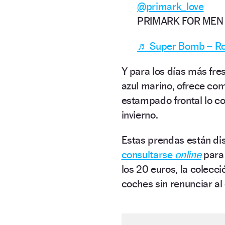
@primark_love
PRIMARK FOR ME
♬ Super Bomb – Rob
Y para los días más fre
azul marino, ofrece com
estampado frontal lo co
invierno.
Estas prendas están dis
consultarse
online
para
los 20 euros, la colecc
coches sin renunciar al 