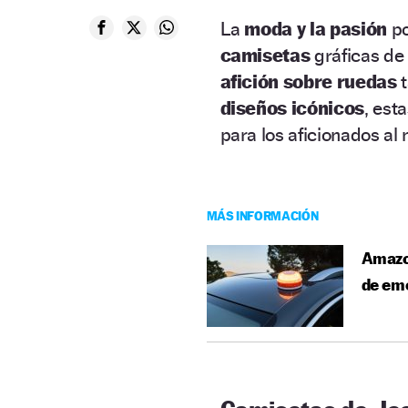
La
moda y la pasión
po
camisetas
gráficas de
afición sobre ruedas
diseños icónicos
, est
para los aficionados al 
MÁS INFORMACIÓN
Amazon
de eme