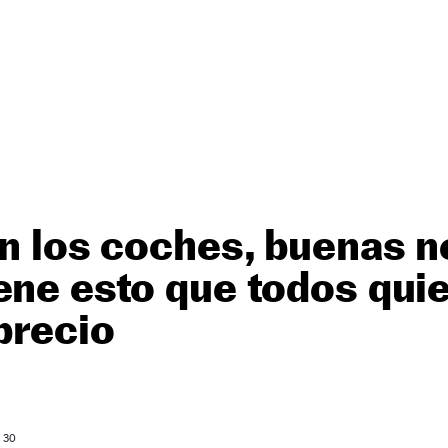
an los coches, buenas n
ene esto que todos quie
precio
: 30