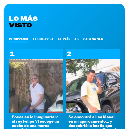
LO MÁS
VISTO
ELMOTOR
EL HUFFPOST
EL PAÍS
AS
CADENA SER
1
2
Pocos se lo imaginarían:
Se encontró a Leo Messi
el rey Felipe VI escoge un
en un aparcamiento... y
coche de una marca
descubrió la bestia que