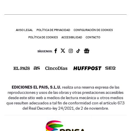
AVISO LEGAL
POLÍTICA DE PRIVACIDAD
CONFIGURACIÓN DE COOKIES
POLÍTICA DE COOKIES
ACCESIBILIDAD
CONTACTO
SÍGUENOS:
EDICIONES EL PAIS, S.L.U.
realiza una reserva expresa de las
reproducciones y usos de las obras y otras prestaciones accesibles
desde este sitio web a medios de lectura mecánica u otros medios
que resulten adecuados a tal fin de conformidad con el artículo 67.3
del Real Decreto-ley 24/2021, de 2 de noviembre.