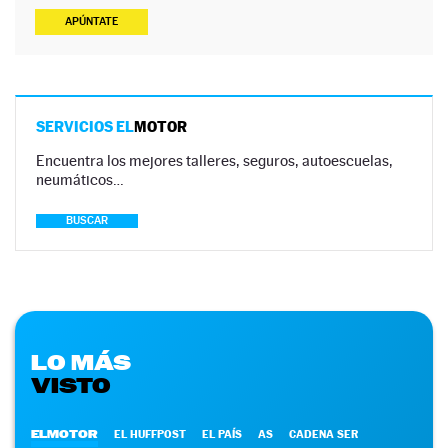
APÚNTATE
SERVICIOS EL
MOTOR
Encuentra los mejores talleres, seguros, autoescuelas,
neumáticos…
BUSCAR
LO MÁS
VISTO
ELMOTOR
EL HUFFPOST
EL PAÍS
AS
CADENA SER