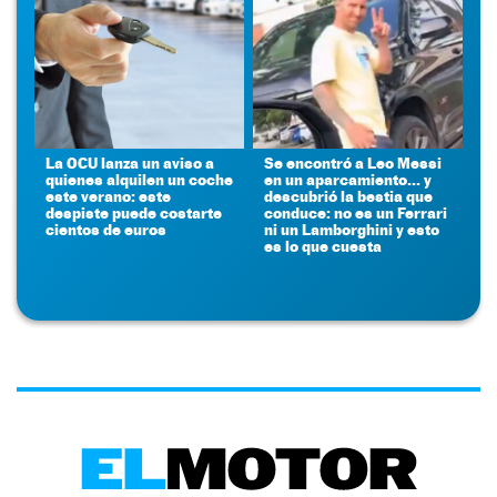
La OCU lanza un aviso a
Se encontró a Leo Messi
quienes alquilen un coche
en un aparcamiento... y
este verano: este
descubrió la bestia que
despiste puede costarte
conduce: no es un Ferrari
cientos de euros
ni un Lamborghini y esto
es lo que cuesta