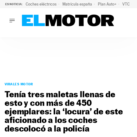
Coches eléctricos
Matrícula españa
Plan Auto+
VTC
ES NOTICIA:
LO ÚLTIMO
La Lista Blanca del Programa Auto+: todos los coches eléct
LO ÚLTIMO
La Lista Blanca del Programa Auto+: todos los coches eléctr
ACTUALIDAD
ELÉCTRICOS
CONDUCIR
PRUEBAS
Saltar
VIRALES
al
VIRALES MOTOR
PODCAST
contenido
Tenía tres maletas llenas de
MOTOS
esto y con más de 450
TECNOLOGÍA
ejemplares: la ‘locura’ de este
SUPERCOCHES
MOTORTV
aficionado a los coches
PREMIOS
descolocó a la policía
SERVICIOS