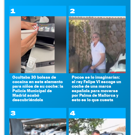
1
2
Ocultaba 30 bolsas de
Pocos se lo imaginarían:
cocaína en este elemento
el rey Felipe VI escoge un
para niños de su coche: la
coche de una marca
Policía Municipal de
española para moverse
Madrid acabó
por Palma de Mallorca y
descubriéndola
esto es lo que cuesta
3
4