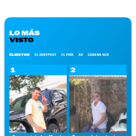
LO MÁS
VISTO
ELMOTOR
EL HUFFPOST
EL PAÍS
AS
CADENA SER
1
2