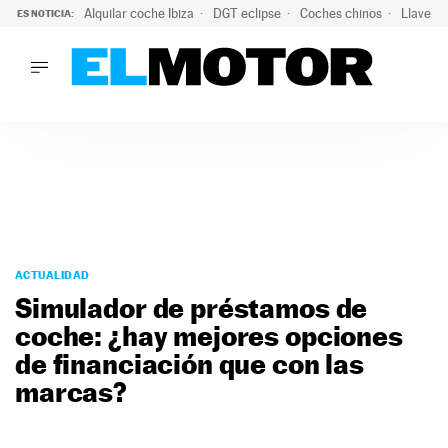
Alquilar coche Ibiza
DGT eclipse
Coches chinos
Llaves 
ES NOTICIA:
LO ÚLTIMO
El probable colapso tras el eclipse: la DGT prevé un millón 
LO ÚLTIMO
El probable colapso tras el eclipse: la DGT prevé un millón 
ACTUALIDAD
ELÉCTRICOS
CONDUCIR
PRUEBAS
Saltar
VIRALES
al
ACTUALIDAD
PODCAST
contenido
Simulador de préstamos de
MOTOS
coche: ¿hay mejores opciones
TECNOLOGÍA
de financiación que con las
SUPERCOCHES
MOTORTV
marcas?
PREMIOS
SERVICIOS