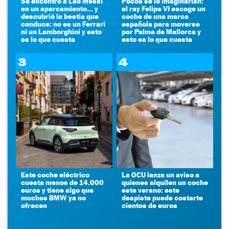
Se encontró a Leo Messi
Pocos se lo imaginarían:
en un aparcamiento... y
el rey Felipe VI escoge un
descubrió la bestia que
coche de una marca
conduce: no es un Ferrari
española para moverse
ni un Lamborghini y esto
por Palma de Mallorca y
es lo que cuesta
esto es lo que cuesta
3
4
Este coche eléctrico
La OCU lanza un aviso a
cuesta menos de 14.000
quienes alquilen un coche
euros y tiene algo que
este verano: este
muchos BMW ya no
despiste puede costarte
ofrecen
cientos de euros