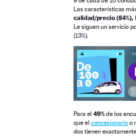
9 de cada de 10 conduc
Las características más
calidad/precio (84%),
l
Le siguen un servicio po
(13%).
Para el
49%
de los encu
que el
concesionario
o 
dos tienen exactamente