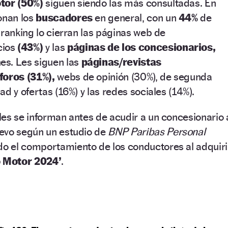
tor (50%)
siguen siendo las más consultadas. En
onan los
buscadores
en general, con un
44%
de
 ranking lo cierran las páginas web de
cios
(43%)
y las
páginas de los concesionarios,
s. Les siguen las
páginas/revistas
foros (31%),
webs de opinión (30%), de segunda
d y ofertas (16%) y las redes sociales (14%).
es se informan antes de acudir a un concesionario 
evo según un estudio de
BNP Paribas Personal
ado el comportamiento de los conductores al adquiri
 Motor 2024’
.