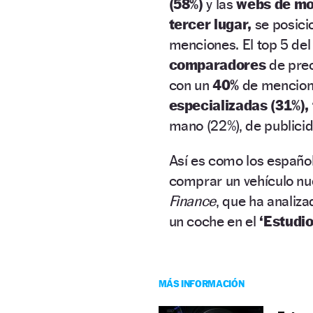
(58%)
y las
webs de mo
tercer lugar,
se posici
menciones. El top 5 del
comparadores
de pre
con un
40%
de mencione
especializadas (31%),
mano (22%), de publicida
Así es como los español
comprar un vehículo nu
Finance
, que ha analiz
un coche en el
‘Estudio
MÁS INFORMACIÓN