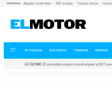
Alquilar coche Ibiza
DGT eclipse
Coches chinos
Llaves
ES NOTICIA:
ACTUALIDAD
ELÉCTRICOS
CONDUCIR
ACTUALIDAD
ELÉCTRICOS
CONDUCIR
PRUEBAS
PRUEBAS
Saltar
VIRALES
LO ÚLTIMO
El probable colapso tras el eclipse: la DGT p
al
PODCAST
LO ÚLTIMO
El probable colapso tras el eclipse: la DGT prevé u
contenido
MOTOS
TECNOLOGÍA
SUPERCOCHES
MOTORTV
PREMIOS
SERVICIOS