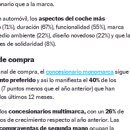
nario que a la marca.
 automóvil, los
aspectos del coche más
 (71%), duración (67%), funcionalidad (55%), marca
edio ambiente (22%), diseño novedoso (22%) y que l
s de solidaridad (8%).
 de compra
anal de compra, el
concesionario monomarca
sigue
nto preferido
y así lo manifiesta el
40%
de los
(7 puntos menos que el año anterior) que han
os últimos 12 meses.
 los
concesionarios multimarca,
con un
26%
de
os de crecimiento respecto al año anterior. Las
compraventas de segunda mano
ocupan la