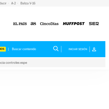
ducir
A-2
Baliza V-16
IOS
INICIAR SESIÓN
ncia controles espe
 y anuncia controles espe