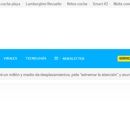
 coche playa
Lamborghini Revuelto
Niños coche
Smart #2
Multa con
SERVIC
VIRALES
TECNOLOGÍA
NEWSLETTER
revé un millón y medio de desplazamientos, pide “extremar la atención” y anu
n millón y medio de desplazamientos, pide “extremar la atención”