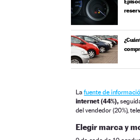
Episod
reser
¿Cuánt
compr
La
fuente de informaci
internet (44%),
seguida
del vendedor (20%), tele
Elegir marca y m