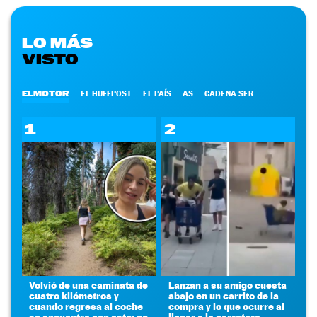
LO MÁS
VISTO
ELMOTOR
EL HUFFPOST
EL PAÍS
AS
CADENA SER
1
2
Volvió de una caminata de
Lanzan a su amigo cuesta
cuatro kilómetros y
abajo en un carrito de la
cuando regresa al coche
compra y lo que ocurre al
se encuentra con esto: no
llegar a la carretera