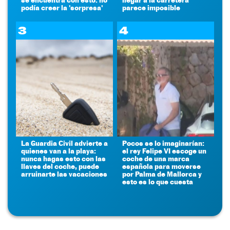
podía creer la 'sorpresa'
parece imposible
3
4
La Guardia Civil advierte a
Pocos se lo imaginarían:
quienes van a la playa:
el rey Felipe VI escoge un
nunca hagas esto con las
coche de una marca
llaves del coche, puede
española para moverse
arruinarte las vacaciones
por Palma de Mallorca y
esto es lo que cuesta