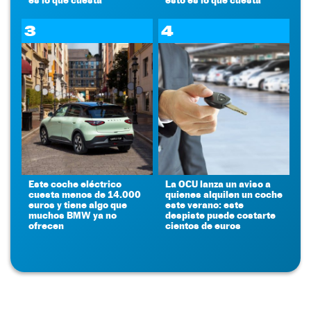
3
4
Este coche eléctrico
La OCU lanza un aviso a
cuesta menos de 14.000
quienes alquilen un coche
euros y tiene algo que
este verano: este
muchos BMW ya no
despiste puede costarte
ofrecen
cientos de euros