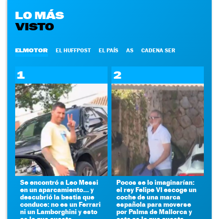
LO MÁS
VISTO
ELMOTOR
EL HUFFPOST
EL PAÍS
AS
CADENA SER
1
2
Se encontró a Leo Messi
Pocos se lo imaginarían:
en un aparcamiento... y
el rey Felipe VI escoge un
descubrió la bestia que
coche de una marca
conduce: no es un Ferrari
española para moverse
ni un Lamborghini y esto
por Palma de Mallorca y
es lo que cuesta
esto es lo que cuesta