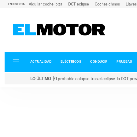
Alquilar coche Ibiza
DGT eclipse
Coches chinos
Llaves
ES NOTICIA:
ACTUALIDAD
ELÉCTRICOS
CONDUCIR
ACTUALIDAD
ELÉCTRICOS
CONDUCIR
PRUEBAS
PRUEBAS
Saltar
VIRALES
LO ÚLTIMO
El probable colapso tras el eclipse: la DGT p
al
PODCAST
LO ÚLTIMO
El probable colapso tras el eclipse: la DGT prevé u
contenido
MOTOS
TECNOLOGÍA
SUPERCOCHES
MOTORTV
PREMIOS
SERVICIOS