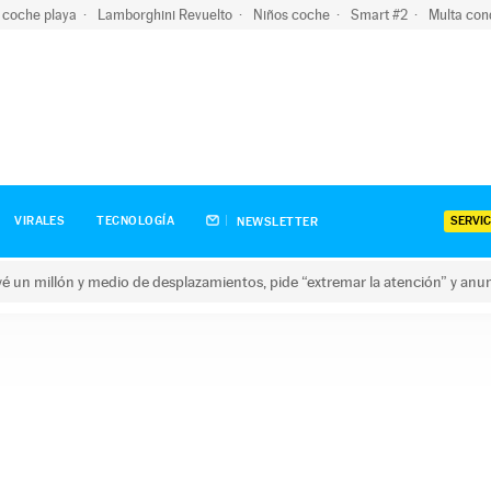
 coche playa
Lamborghini Revuelto
Niños coche
Smart #2
Multa con
SERVIC
VIRALES
TECNOLOGÍA
NEWSLETTER
revé un millón y medio de desplazamientos, pide “extremar la atención” y anu
n millón y medio de desplazamientos, pide “extremar la atención”