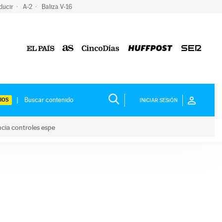
ducir
A-2
Baliza V-16
IOS
INICIAR SESIÓN
ncia controles espe
 y anuncia controles espe