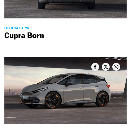
FOTO 24 DE 26
Cupra Born