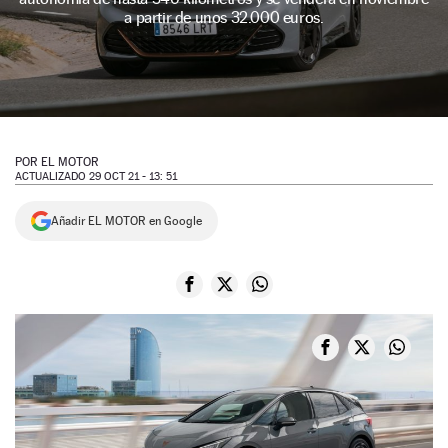
a partir de unos 32.000 euros.
NEWSLETTER
SÍGUENOS
POR
EL MOTOR
ACTUALIZADO 29 OCT 21 - 13: 51
Añadir EL MOTOR en Google