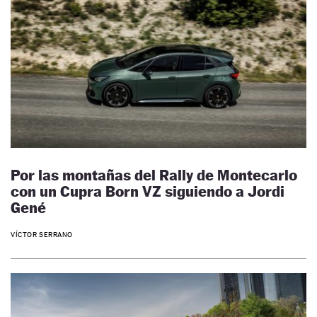
Por las montañas del Rally de Montecarlo
con un Cupra Born VZ siguiendo a Jordi
Gené
VÍCTOR SERRANO