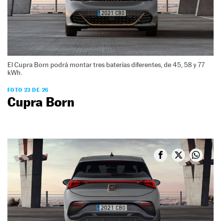
El Cupra Born podrá montar tres baterías diferentes, de 45, 58 y 77
kWh.
FOTO 23 DE 26
Cupra Born