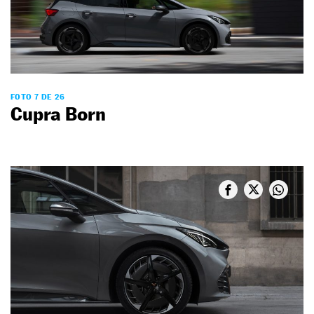
FOTO 7 DE 26
Cupra Born