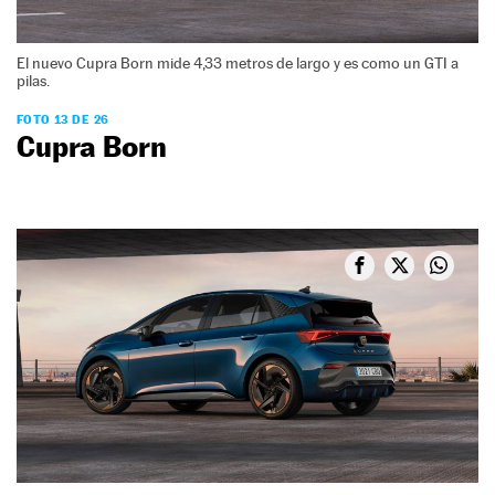
El nuevo Cupra Born mide 4,33 metros de largo y es como un GTI a
pilas.
FOTO 13 DE 26
Cupra Born