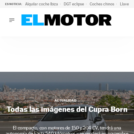
Alquilar coche Ibiza
DGT eclipse
Coches chinos
Llaves 
ES NOTICIA:
LO ÚLTIMO
El probable colapso tras el eclipse: la DGT prevé un millón 
LO ÚLTIMO
El probable colapso tras el eclipse: la DGT prevé un millón 
ACTUALIDAD
ELÉCTRICOS
CONDUCIR
PRUEBAS
Saltar
VIRALES
al
PODCAST
contenido
MOTOS
TECNOLOGÍA
ACTUALIDAD
SUPERCOCHES
Todas las imágenes del Cupra Born
MOTORTV
PREMIOS
El compacto, con motores de 150 y 204 CV, tendrá una
SERVICIOS
autonomía de hasta 540 kilómetros y se venderá en noviembre