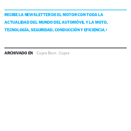
RECIBE LA NEWSLETTER DE EL MOTOR CON TODA LA
ACTUALIDAD DEL MUNDO DEL AUTOMÓVIL Y LA MOTO,
TECNOLOGÍA, SEGURIDAD, CONDUCCIÓN Y EFICIENCIA.
ARCHIVADO EN
Cupra Born
·
Cupra