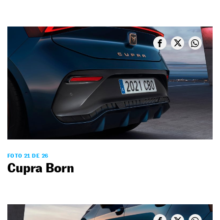
FOTO 21 DE 26
Cupra Born