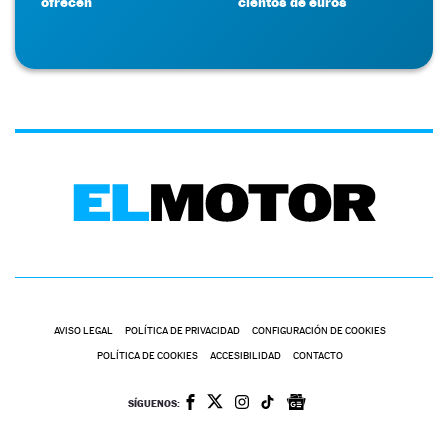
ofrecen
cientos de euros
AVISO LEGAL
POLÍTICA DE PRIVACIDAD
CONFIGURACIÓN DE COOKIES
POLÍTICA DE COOKIES
ACCESIBILIDAD
CONTACTO
SÍGUENOS: