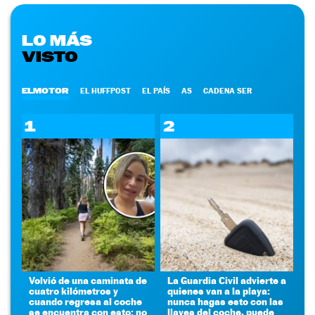
LO MÁS
VISTO
ELMOTOR
EL HUFFPOST
EL PAÍS
AS
CADENA SER
1
2
Volvió de una caminata de
La Guardia Civil advierte a
cuatro kilómetros y
quienes van a la playa:
cuando regresa al coche
nunca hagas esto con las
se encuentra con esto: no
llaves del coche, puede