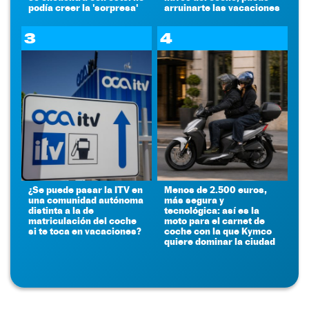
podía creer la 'sorpresa'
arruinarte las vacaciones
3
4
¿Se puede pasar la ITV en
Menos de 2.500 euros,
una comunidad autónoma
más segura y
distinta a la de
tecnológica: así es la
matriculación del coche
moto para el carnet de
si te toca en vacaciones?
coche con la que Kymco
quiere dominar la ciudad