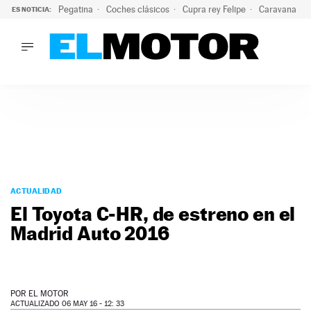
Pegatina
Coches clásicos
Cupra rey Felipe
Caravana lig
ES NOTICIA:
LO ÚLTIMO
El hiperdeportivo que desafía todas las tendencias: V12 a
LO ÚLTIMO
El hiperdeportivo que desafía todas las tendencias: V12 at
ACTUALIDAD
ELÉCTRICOS
CONDUCIR
PRUEBAS
Saltar
VIRALES
al
ACTUALIDAD
PODCAST
contenido
El Toyota C-HR, de estreno en el
MOTOS
Madrid Auto 2016
TECNOLOGÍA
SUPERCOCHES
MOTORTV
PREMIOS
POR
EL MOTOR
SERVICIOS
ACTUALIZADO 06 MAY 16 - 12: 33