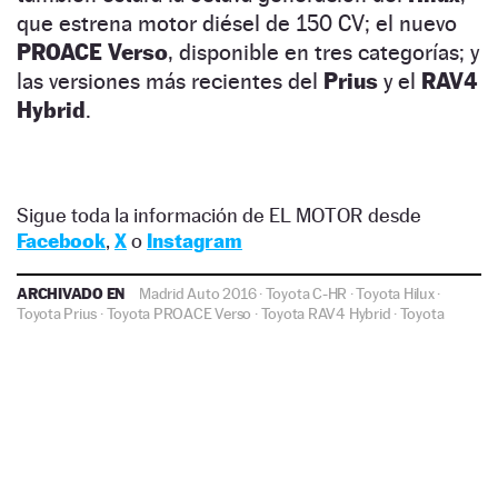
que estrena motor diésel de 150 CV; el nuevo
PROACE Verso
, disponible en tres categorías; y
las versiones más recientes del
Prius
y el
RAV4
Hybrid
.
Sigue toda la información de EL MOTOR desde
Facebook
,
X
o
Instagram
ARCHIVADO EN
Madrid Auto 2016
·
Toyota C-HR
·
Toyota Hilux
·
Toyota Prius
·
Toyota PROACE Verso
·
Toyota RAV4 Hybrid
·
Toyota