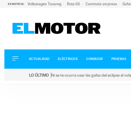
Volkswagen Touareg
Ruta 66
Caminata sorpresa
Gafa
ES NOTICIA:
ACTUALIDAD
ELÉCTRICOS
CONDUCIR
ACTUALIDAD
ELÉCTRICOS
CONDUCIR
PRUEBAS
PRUEBAS
Saltar
VIRALES
LO ÚLTIMO
Ni se te ocurra usar las gafas del eclipse al v
al
PODCAST
LO ÚLTIMO
Ni se te ocurra usar las gafas del eclipse al volant
contenido
MOTOS
TECNOLOGÍA
SUPERCOCHES
MOTORTV
PREMIOS
SERVICIOS