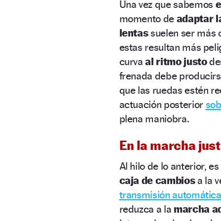
Una vez que sabemos
e
momento de
adaptar l
lentas
suelen ser más 
estas resultan más pelig
curva
al ritmo justo
des
frenada debe producir
que las ruedas estén re
actuación posterior
sob
plena maniobra.
En la marcha jus
Al hilo de lo anterior, 
caja de cambios
a la v
transmisión automática
reduzca a la
marcha a