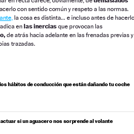
lar en recta carece, obviamente, de
demasiados
acerlo con sentido común y respeto a las normas.
lante,
la cosa es distinta… e incluso antes de hacerlo
radica en
las inercias
que provocan las
o,
de atrás hacia adelante en las frenadas previas y
pias trazadas.
os hábitos de conducción que están dañando tu coche
ctuar si un aguacero nos sorprende al volante