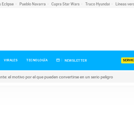
s Eclipse
Pueblo Navarra
Cupra Star Wars
Truco Hyundai
Líneas ver
SERVIC
VIRALES
TECNOLOGÍA
NEWSLETTER
olante: el motivo por el que pueden convertirse en un serio peligro
e: el motivo por el que pueden convertirse en un serio peligro