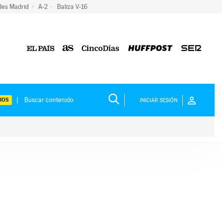
des Madrid
A-2
Baliza V-16
IOS
INICIAR SESIÓN