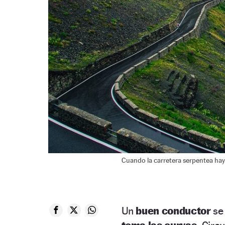
Cuando la carretera serpentea hay
Un
buen conductor
se 