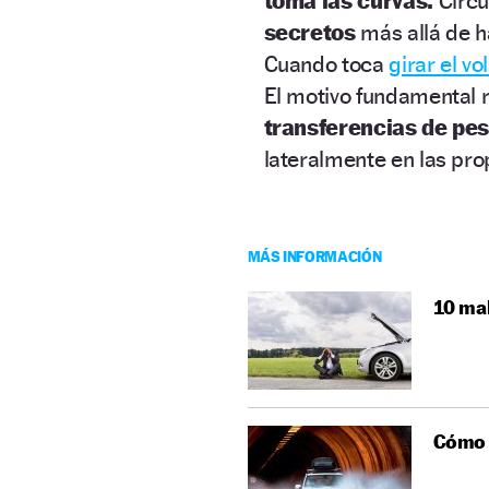
toma las curvas.
Circu
secretos
más allá de h
Cuando toca
girar el vo
El motivo fundamental 
transferencias de pes
lateralmente en las pro
MÁS INFORMACIÓN
10 mal
Cómo a