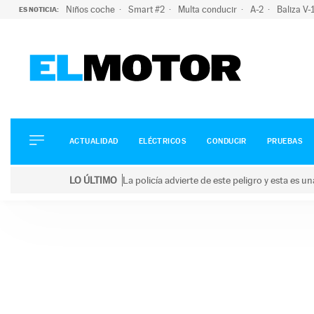
Niños coche
Smart #2
Multa conducir
A-2
Baliza V
ES NOTICIA:
ACTUALIDAD
ELÉCTRICOS
CONDUCIR
ACTUALIDAD
ELÉCTRICOS
CONDUCIR
PRUEBAS
PRUEBAS
Saltar
VIRALES
LO ÚLTIMO
La policía advierte de este peligro y esta es 
al
PODCAST
LO ÚLTIMO
La policía advierte de este peligro y esta es una bu
contenido
MOTOS
TECNOLOGÍA
SUPERCOCHES
MOTORTV
PREMIOS
SERVICIOS