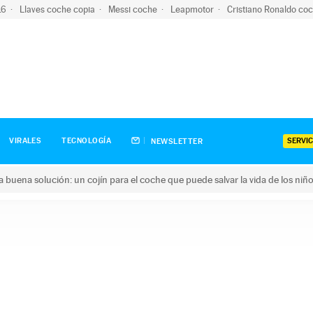
-16
Llaves coche copia
Messi coche
Leapmotor
Cristiano Ronaldo co
SERVIC
VIRALES
TECNOLOGÍA
NEWSLETTER
una buena solución: un cojín para el coche que puede salvar la vida de los niñ
ena solución: un cojín para el coche que puede salvar la vida de 