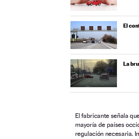
El con
La bru
El fabricante señala qu
mayoría de países occi
regulación necesaria. I