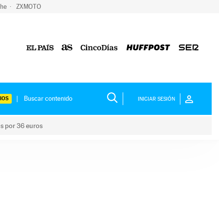
che
ZXMOTO
IOS
INICIAR SESIÓN
os por 36 euros
los niños por 36 euros