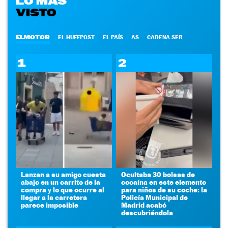
LO MÁS
VISTO
ELMOTOR
EL HUFFPOST
EL PAÍS
AS
CADENA SER
1
2
Lanzan a su amigo cuesta
Ocultaba 30 bolsas de
abajo en un carrito de la
cocaína en este elemento
compra y lo que ocurre al
para niños de su coche: la
llegar a la carretera
Policía Municipal de
parece imposible
Madrid acabó
descubriéndola