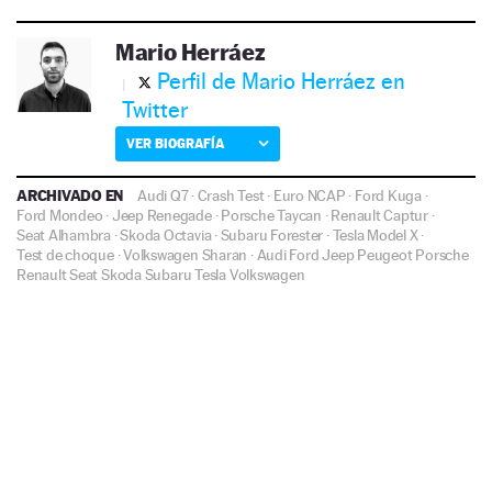
Mario Herráez
Perfil de Mario Herráez en
Twitter
VER BIOGRAFÍA
ARCHIVADO EN
Audi Q7
·
Crash Test
·
Euro NCAP
·
Ford Kuga
·
Ford Mondeo
·
Jeep Renegade
·
Porsche Taycan
·
Renault Captur
·
Seat Alhambra
·
Skoda Octavia
·
Subaru Forester
·
Tesla Model X
·
Test de choque
·
Volkswagen Sharan
·
Audi
Ford
Jeep
Peugeot
Porsche
Renault
Seat
Skoda
Subaru
Tesla
Volkswagen