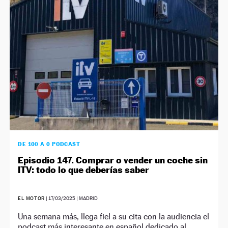
NEWSLETTER
SÍGUENOS
DE 100 A 0 PODCAST
Episodio 147. Comprar o vender un coche sin
ITV: todo lo que deberías saber
EL MOTOR
|
17/03/2025
| MADRID
Una semana más, llega fiel a su cita con la audiencia el
podcast más interesante en español dedicado al