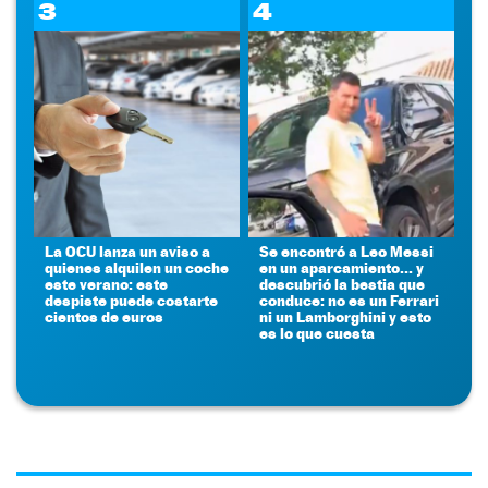
3
4
La OCU lanza un aviso a
Se encontró a Leo Messi
quienes alquilen un coche
en un aparcamiento... y
este verano: este
descubrió la bestia que
despiste puede costarte
conduce: no es un Ferrari
cientos de euros
ni un Lamborghini y esto
es lo que cuesta