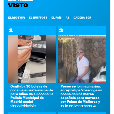
VISTO
ELMOTOR
EL HUFFPOST
EL PAÍS
AS
CADENA SER
1
2
Ocultaba 30 bolsas de
Pocos se lo imaginarían:
cocaína en este elemento
el rey Felipe VI escoge un
para niños de su coche: la
coche de una marca
Policía Municipal de
española para moverse
Madrid acabó
por Palma de Mallorca y
descubriéndola
esto es lo que cuesta