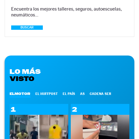
Encuentra los mejores talleres, seguros, autoescuelas,
neumáticos…
BUSCAR
LO MÁS
VISTO
ELMOTOR
EL HUFFPOST
EL PAÍS
AS
CADENA SER
1
2