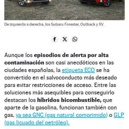
De izquierda a derecha, los Subaru Forester, Outback y XV.
Aunque los
episodios de alerta por alta
contaminación
son casi anecdóticos en las
ciudades españolas, la
etiqueta ECO
se ha
convertido en el salvoconducto más deseado
para evitar restricciones de acceso. Entre las
soluciones más asequibles para conseguirlo
destacan los
híbridos bicombustible,
que
aparte de la gasolina, funcionan también con
gas,
ya sea GNC (gas natural comprimido)
o
GLP
(gas licuado del petróleo).