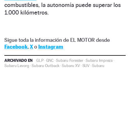
combustibles, la autonomía puede superar los
1.000 kilómetros.
Sigue toda la información de EL MOTOR desde
Facebook
,
X
o
Instagram
ARCHIVADO EN
GLP
·
GNC
·
Subaru Forester
·
Subaru Impreza
·
Subaru Levorg
·
Subaru Outback
·
Subaru XV
·
SUV
·
Subaru