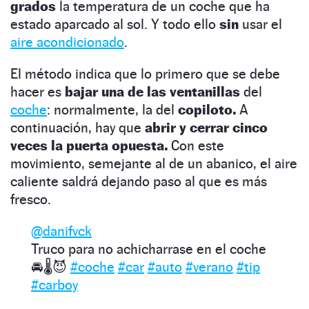
grados
la temperatura de un coche que ha
estado aparcado al sol. Y todo ello
sin
usar el
aire acondicionado
.
El método indica que lo primero que se debe
hacer es
bajar una de las ventanillas
del
coche
: normalmente, la del
copiloto.
A
continuación, hay que
abrir y cerrar cinco
veces la puerta opuesta.
Con este
movimiento, semejante al de un abanico, el aire
caliente saldrá dejando paso al que es más
fresco.
@danifvck
Truco para no achicharrase en el coche
🚘🌡️😈
#coche
#car
#auto
#verano
#tip
#carboy