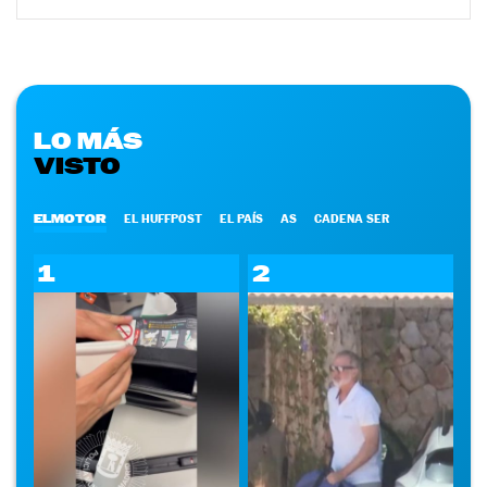
LO MÁS
VISTO
ELMOTOR
EL HUFFPOST
EL PAÍS
AS
CADENA SER
1
2