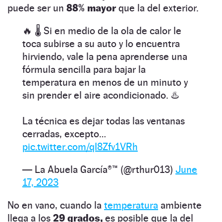
puede ser un
88% mayor
que la del exterior.
🔥 🌡️ Si en medio de la ola de calor le
toca subirse a su auto y lo encuentra
hirviendo, vale la pena aprenderse una
fórmula sencilla para bajar la
temperatura en menos de un minuto y
sin prender el aire acondicionado. ♨️
La técnica es dejar todas las ventanas
cerradas, excepto…
pic.twitter.com/qI8Zfv1VRh
— La Abuela García®™ (@rthur013)
June
17, 2023
No en vano, cuando la
temperatura
ambiente
llega a los
29 grados,
es posible que la del