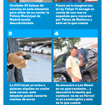
Ocultaba 30 bolsas de
Pocos se lo imaginarían:
cocaína en este elemento
el rey Felipe VI escoge un
para niños de su coche: la
coche de una marca
Policía Municipal de
española para moverse
Madrid acabó
por Palma de Mallorca y
descubriéndola
esto es lo que cuesta
3
4
La OCU lanza un aviso a
Se encontró a Leo Messi
quienes alquilen un coche
en un aparcamiento... y
este verano: este
descubrió la bestia que
despiste puede costarte
conduce: no es un Ferrari
cientos de euros
ni un Lamborghini y esto
es lo que cuesta