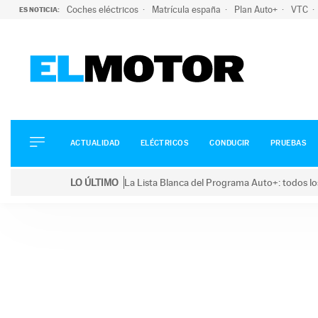
Coches eléctricos
Matrícula españa
Plan Auto+
VTC
ES NOTICIA:
ACTUALIDAD
ELÉCTRICOS
CONDUCIR
ACTUALIDAD
ELÉCTRICOS
CONDUCIR
PRUEBAS
PRUEBAS
Saltar
VIRALES
LO ÚLTIMO
La Lista Blanca del Programa Auto+: todos lo
al
PODCAST
LO ÚLTIMO
La Lista Blanca del Programa Auto+: todos los coc
contenido
MOTOS
TECNOLOGÍA
SUPERCOCHES
MOTORTV
PREMIOS
SERVICIOS