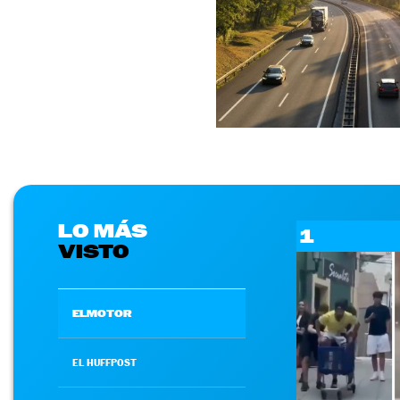
LO MÁS
1
VISTO
ELMOTOR
EL HUFFPOST