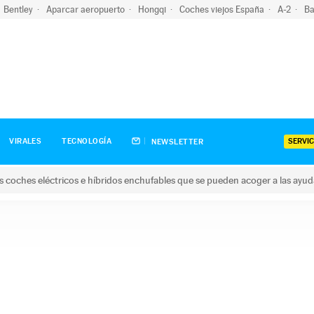
Bentley
Aparcar aeropuerto
Hongqi
Coches viejos España
A-2
Ba
SERVIC
VIRALES
TECNOLOGÍA
NEWSLETTER
s coches eléctricos e híbridos enchufables que se pueden acoger a las ayu
hes eléctricos e híbridos enchufables que se pueden acoger a la