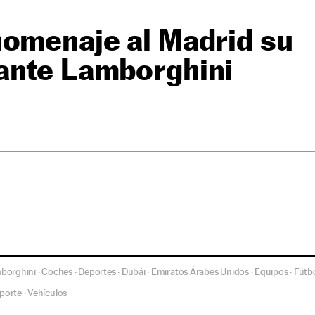
homenaje al Madrid su
ante Lamborghini
borghini
Coches
Deportes
Dubái
Emiratos Árabes Unidos
Equipos
Fútb
·
·
·
·
·
·
porte
Vehículos
·