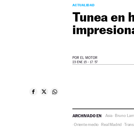
ACTUALIDAD
Tunea en 
impresion
POR
EL MOTOR
23 ENE 15 - 17: 57
ARCHIVADO EN
Asia
Bruno Lam
·
Oriente medio
Real Madrid
Trans
·
·
·