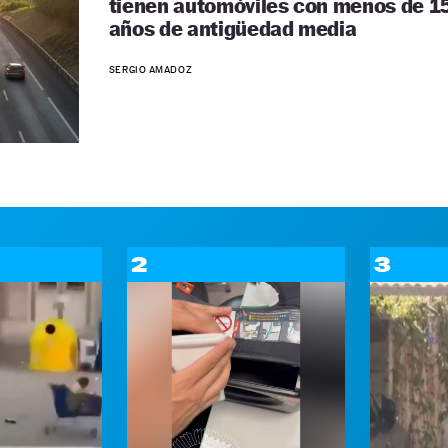
tienen automóviles con menos de 1
años de antigüedad media
SERGIO AMADOZ
2
3