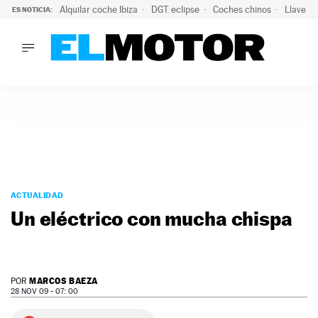
Alquilar coche Ibiza
DGT eclipse
Coches chinos
Llaves 
ES NOTICIA:
LO ÚLTIMO
Hongqi prepara su desembarco en España: SUV eléctricos c
LO ÚLTIMO
Hongqi prepara su desembarco en España: SUV eléctricos c
ACTUALIDAD
ELÉCTRICOS
CONDUCIR
PRUEBAS
Saltar
VIRALES
al
ACTUALIDAD
PODCAST
contenido
Un eléctrico con mucha chispa
MOTOS
TECNOLOGÍA
SUPERCOCHES
MOTORTV
MARCOS BAEZA
POR
PREMIOS
28 NOV 09 - 07: 00
SERVICIOS