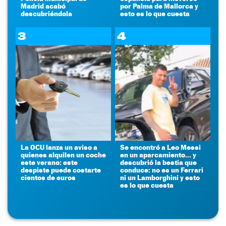
Madrid acabó
por Palma de Mallorca y
descubriéndola
esto es lo que cuesta
3
4
La OCU lanza un aviso a
Se encontró a Leo Messi
quienes alquilen un coche
en un aparcamiento... y
este verano: este
descubrió la bestia que
despiste puede costarte
conduce: no es un Ferrari
cientos de euros
ni un Lamborghini y esto
es lo que cuesta