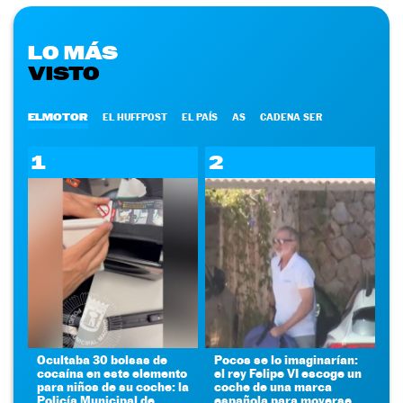
LO MÁS
VISTO
ELMOTOR
EL HUFFPOST
EL PAÍS
AS
CADENA SER
1
2
Ocultaba 30 bolsas de
Pocos se lo imaginarían:
cocaína en este elemento
el rey Felipe VI escoge un
para niños de su coche: la
coche de una marca
Policía Municipal de
española para moverse