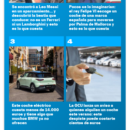
Se encontró a Leo Messi
Pocos se lo imaginarían:
en un aparcamiento... y
el rey Felipe VI escoge un
descubrió la bestia que
coche de una marca
conduce: no es un Ferrari
española para moverse
ni un Lamborghini y esto
por Palma de Mallorca y
es lo que cuesta
esto es lo que cuesta
3
4
Este coche eléctrico
La OCU lanza un aviso a
cuesta menos de 14.000
quienes alquilen un coche
euros y tiene algo que
este verano: este
muchos BMW ya no
despiste puede costarte
ofrecen
cientos de euros