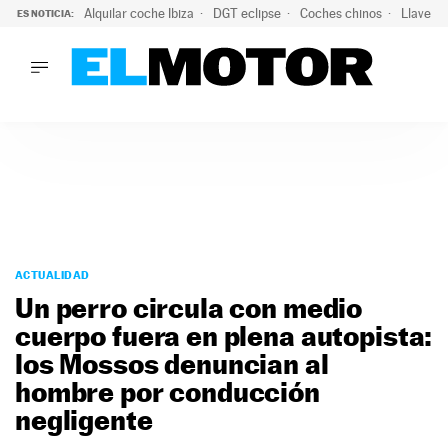
Alquilar coche Ibiza
DGT eclipse
Coches chinos
Llaves 
ES NOTICIA:
LO ÚLTIMO
El probable colapso tras el eclipse: la DGT prevé un millón 
LO ÚLTIMO
El probable colapso tras el eclipse: la DGT prevé un millón 
ACTUALIDAD
ELÉCTRICOS
CONDUCIR
PRUEBAS
Saltar
VIRALES
al
ACTUALIDAD
PODCAST
contenido
Un perro circula con medio
MOTOS
cuerpo fuera en plena autopista:
TECNOLOGÍA
los Mossos denuncian al
SUPERCOCHES
MOTORTV
hombre por conducción
PREMIOS
negligente
SERVICIOS