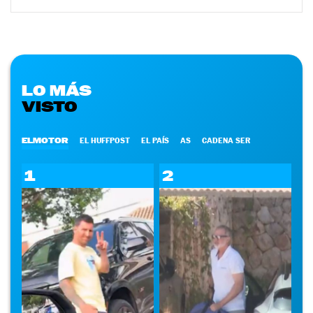
LO MÁS
VISTO
ELMOTOR
EL HUFFPOST
EL PAÍS
AS
CADENA SER
1
2