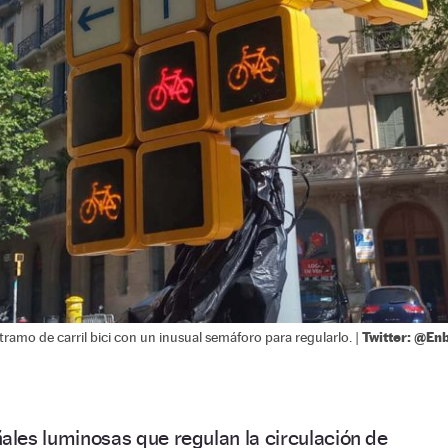
Twitter: @En
amo de carril bici con un inusual semáforo para regularlo. |
ales luminosas que regulan la circulación de