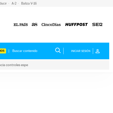
ducir
A-2
Baliza V-16
IOS
INICIAR SESIÓN
ncia controles espe
 y anuncia controles espe