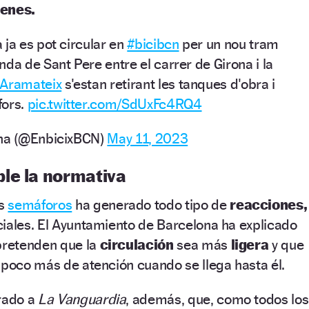
denes.
 ja es pot circular en
#bicibcn
per un nou tram
nda de Sant Pere entre el carrer de Girona i la
Aramateix
s'estan retirant les tanques d'obra i
fors.
pic.twitter.com/SdUxFc4RQ4
ona (@EnbicixBCN)
May 11, 2023
le la normativa
os
semáforos
ha generado todo tipo de
reacciones,
iales. El Ayuntamiento de Barcelona ha explicado
 pretenden que la
circulación
sea más
ligera
y que
 poco más de atención cuando se llega hasta él.
urado a
La Vanguardia
, además, que, como todos los