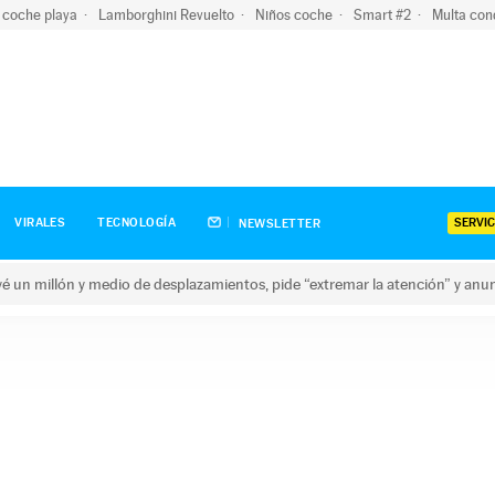
 coche playa
Lamborghini Revuelto
Niños coche
Smart #2
Multa con
SERVIC
VIRALES
TECNOLOGÍA
NEWSLETTER
revé un millón y medio de desplazamientos, pide “extremar la atención” y anu
n millón y medio de desplazamientos, pide “extremar la atención”