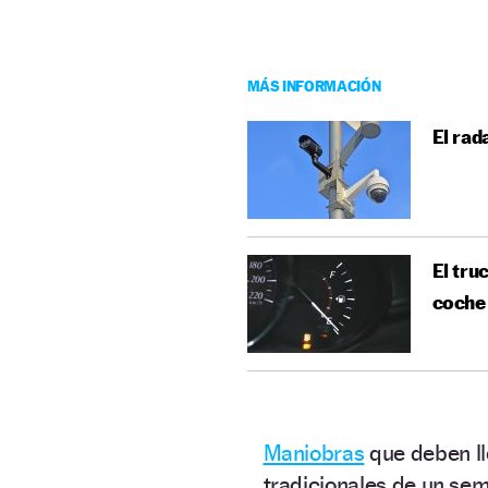
MÁS INFORMACIÓN
El rad
El tru
coche
Maniobras
que deben ll
tradicionales de un se