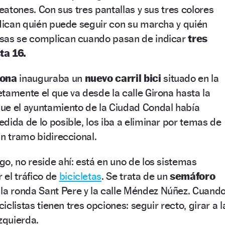
peatones. Con sus tres pantallas y sus tres colores
ndican quién puede seguir con su marcha y quién
sas se complican cuando pasan de indicar
tres
ta 16.
lona
inauguraba un
nuevo carril bici
situado en la
tamente el que va desde la calle Girona hasta la
ue el ayuntamiento de la Ciudad Condal había
dida de lo posible, los iba a eliminar por temas de
un tramo bidireccional.
o, no reside ahí: está en uno de los sistemas
 el tráfico de
bicicletas
. Se trata de un
semáforo
 la ronda Sant Pere y la calle Méndez Núñez. Cuand
ciclistas tienen tres opciones: seguir recto, girar a l
zquierda.