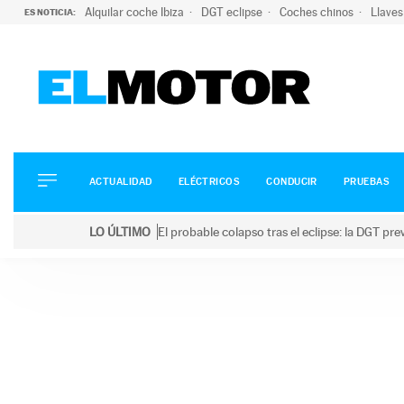
Alquilar coche Ibiza
DGT eclipse
Coches chinos
Llaves
ES NOTICIA:
ACTUALIDAD
ELÉCTRICOS
CONDUCIR
ACTUALIDAD
ELÉCTRICOS
CONDUCIR
PRUEBAS
PRUEBAS
Saltar
VIRALES
LO ÚLTIMO
El probable colapso tras el eclipse: la DGT p
al
PODCAST
LO ÚLTIMO
El probable colapso tras el eclipse: la DGT prevé u
contenido
MOTOS
TECNOLOGÍA
SUPERCOCHES
MOTORTV
PREMIOS
SERVICIOS