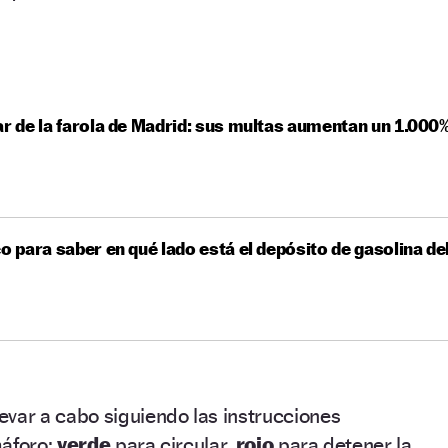
ar de la farola de Madrid: sus multas aumentan un 1.000
co para saber en qué lado está el depósito de gasolina de
evar a cabo siguiendo las instrucciones
máforo:
verde
para circular,
rojo
para detener la