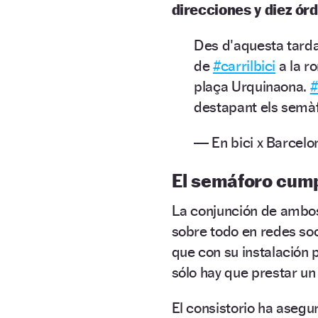
direcciones y diez ór
Des d'aquesta tarda
de
#carrilbici
a la ro
plaça Urquinaona.
#
destapant els semà
— En bici x Barcel
El semáforo cump
La conjunción de amb
sobre todo en redes soc
que con su instalación
sólo hay que prestar un
El consistorio ha aseg